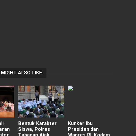
 MIGHT ALSO LIKE:
li
Bentuk Karakter
Kunker Ibu
aran
Siswa, Polres
Presiden dan
nter
Tabanan Ajak
Wapres RI, Kodam