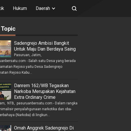
tik
Hukum
Daerah
 Topic
Sadengrejo Ambisi Bangkit
Untuk Maju Dan Berdaya Saing
Pasuruan, Jatim,
uanbersatu.com - Salah satu Desa yang berada
camatan Rejoso yaitu Desa Sadengrejo
atan Rejoso Kabu...
Danrem 162/WB Tegaskan
Narkoba Merupakan Kejahatan
Extra Ordinary Crime
am, NTB, pasuruanbersatu.com - Dalam rangka
imalisir penyalahgunaan narkotika dan oba-
erbahaya (Narkoba) di lingkun...
Omah Anggrek Sadengrejo Di