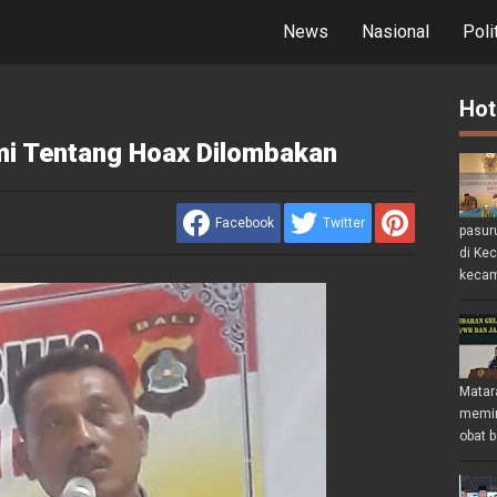
News
Nasional
Poli
Hot
i Tentang Hoax Dilombakan
Facebook
Twitter
pasur
di Ke
kecam
Matar
memin
obat b