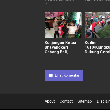
Utara, Ini Kata
Bung Karno 
Danrem 162/WB
Pagelaran Se
Pertunjukan
Kolaborasi
Nusantara
Kunjungan Ketua
Kodim
Bhayangkari
1610/Klungk
Cabang Bali,
Dukung Gera
Wakapolres
Semesta
Tabanan Bareng
Berencana Ba
Anak SLB Mandung
Resik Sampa
Merias Sekolah
Plastik
Lihat
Komentar
About
Contact
Sitemap
Disclai