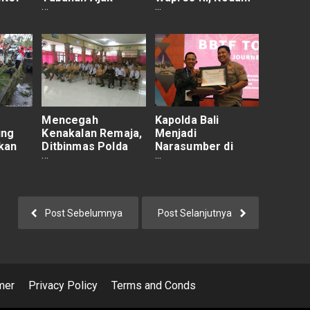
dan
Siswa Berkunjung
IX/Udayana Gelar
ni
ke Musium
Operasi "Perisai
Penanggulangan
Sakti
Terorisme
Mencegah
Kapolda Bali
ung
Kenakalan Remaja,
Menjadi
kan
Ditbinmas Polda
Narasumber di
Bali Berikan
Kegiatan BBTF
li
Penyuluhan Siswa
h
Post Sebelumnya
Post Selanjutnya
mer
Privacy Policy
Terms and Conds