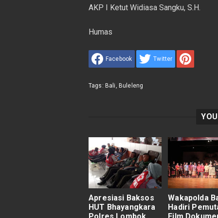
AKP I Ketut Widiasa Sangku, S.H.
Humas
Facebook
Twitter
Tags:
Bali
,
Buleleng
YOU
Apresiasi Baksos
Wakapolda Ba
HUT Bhayangkara
Hadiri Pemut
Polres Lombok
Film Dokume