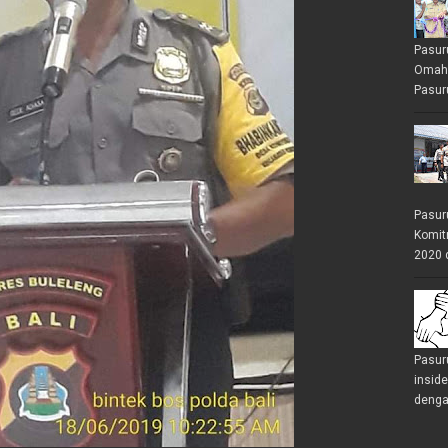
Pasur
Omah 
Pasuru
Pasur
Komit
2020 
Pasur
insid
denga