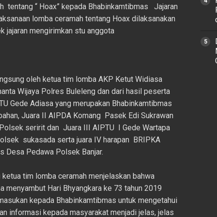
h tentang “ Hoax” kepada Bhabinkamtibmas Jajaran
laksanaan lomba ceramah tentang Hoax dilaksanakan
ek jajaran mengirimkan stu anggota
langsung oleh ketua tim lomba AKP Ketut Widiasa
nanta Wijaya Polres Buleleng dan dari hasil peserta
PTU Gede Adiasa yang merupakan Bhabinkamtibmas
ahan, Juara II AIPDA Komang Pasek Edi Sukrawan
lsek seririt dan Juara III AIPTU I Gede Wartapa
sek sukasada serta juara IV harapan BRIPKA
s Desa Pedawa Polsek Banjar.
 ketua tim lomba ceramah menjelaskan bahwa
na menyambut Hari Bhyangkara ke 73 tahun 2019
n masukan kepada Bhabinkamtibmas untuk mengetahui
n informasi kepada masyarakat menjadi jelas, jelas