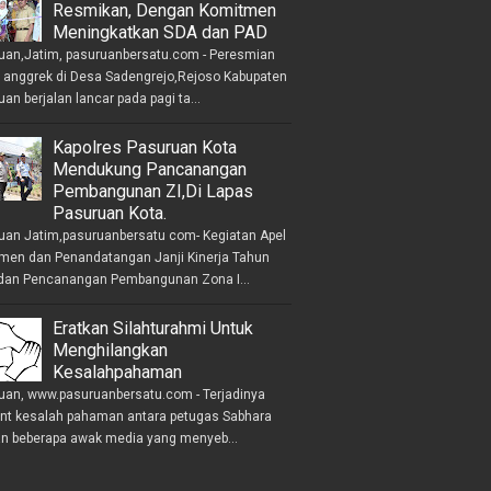
Resmikan, Dengan Komitmen
Meningkatkan SDA dan PAD
uan,Jatim, pasuruanbersatu.com - Peresmian
anggrek di Desa Sadengrejo,Rejoso Kabupaten
an berjalan lancar pada pagi ta...
Kapolres Pasuruan Kota
Mendukung Pancanangan
Pembangunan ZI,Di Lapas
Pasuruan Kota.
uan Jatim,pasuruanbersatu com- Kegiatan Apel
men dan Penandatangan Janji Kinerja Tahun
dan Pencanangan Pembangunan Zona I...
Eratkan Silahturahmi Untuk
Menghilangkan
Kesalahpahaman
uan, www.pasuruanbersatu.com - Terjadinya
ent kesalah pahaman antara petugas Sabhara
n beberapa awak media yang menyeb...