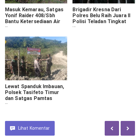
Masuk Kemarau, Satgas
Brigadir Kresna Dari
Yonif Raider 408/Sbh
Polres Belu Raih Juara II
Bantu Ketersediaan Air
Polisi Teladan Tingkat
Bersih untuk Masyarakat
Nasional 2019
Lewat Spanduk Imbauan,
Polsek Tasifeto Timur
dan Satgas Pamtas
Larang Warga Berwisata
ke Air Terjun Wemata
Timor Leste
Lihat
Komentar