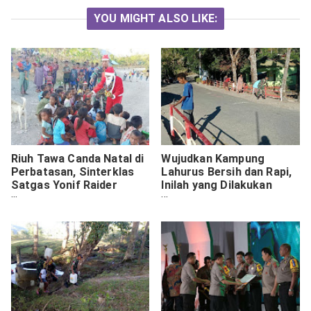
YOU MIGHT ALSO LIKE:
Riuh Tawa Canda Natal di
Wujudkan Kampung
Perbatasan, Sinterklas
Lahurus Bersih dan Rapi,
Satgas Yonif Raider
Inilah yang Dilakukan
142/KJ Bagikan
Satgas Yonif Raider 408
Kebahagiaan