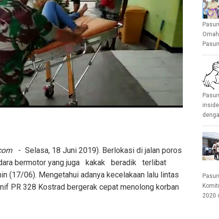
Pasur
Omah 
Pasuru
Pasur
insid
denga
.com
- Selasa, 18 Juni 2019). Berlokasi di jalan poros
dara bermotor yang juga kakak beradik terlibat
(17/06). Mengetahui adanya kecelakaan lalu lintas
Pasur
Yonif PR 328 Kostrad bergerak cepat menolong korban
Komit
2020 