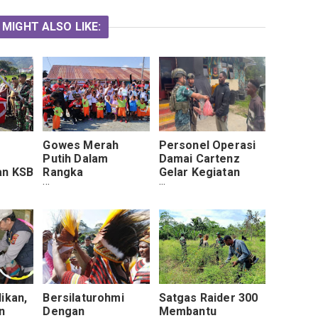
 MIGHT ALSO LIKE:
Gowes Merah
Personel Operasi
Putih Dalam
Damai Cartenz
an KSB
Rangka
Gelar Kegiatan
e
Memperingati HUT
Humanis Bersama
li Ke
RI Ke-74.
Warga Enarotali
RI
ikan,
Bersilaturohmi
Satgas Raider 300
n
Dengan
Membantu