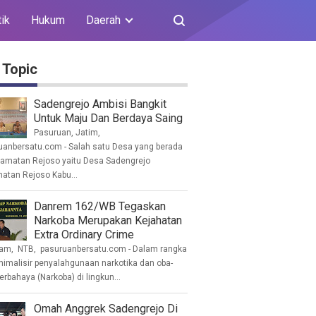
tik
Hukum
Daerah
 Topic
Sadengrejo Ambisi Bangkit
Untuk Maju Dan Berdaya Saing
Pasuruan, Jatim,
uanbersatu.com - Salah satu Desa yang berada
camatan Rejoso yaitu Desa Sadengrejo
atan Rejoso Kabu...
Danrem 162/WB Tegaskan
Narkoba Merupakan Kejahatan
Extra Ordinary Crime
am, NTB, pasuruanbersatu.com - Dalam rangka
imalisir penyalahgunaan narkotika dan oba-
erbahaya (Narkoba) di lingkun...
Omah Anggrek Sadengrejo Di