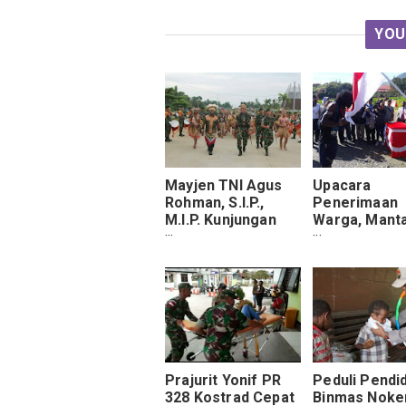
YOU
Mayjen TNI Agus
Upacara
Rohman, S.I.P.,
Penerimaan
M.I.P. Kunjungan
Warga, Mant
Kerja ke Satgas
Talengga Gir
Pamtas Yonif PR
Resmi Kemba
328 Kostrad
Pangkuan NK
Jayapura
Prajurit Yonif PR
Peduli Pendid
328 Kostrad Cepat
Binmas Noke