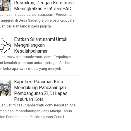
Resmikan, Dengan Komitmen
Meningkatkan SDA dan PAD
uan,Jatim, pasuruanbersatu.com - Peresmian
anggrek di Desa Sadengrejo,Rejoso Kabupaten
an berjalan lancar pada pagi ta...
Eratkan Silahturahmi Untuk
Menghilangkan
Kesalahpahaman
uan, www.pasuruanbersatu.com - Terjadinya
ent kesalah pahaman antara petugas Sabhara
n beberapa awak media yang menyeb...
Kapolres Pasuruan Kota
Mendukung Pancanangan
Pembangunan ZI,Di Lapas
Pasuruan Kota.
uan Jatim,pasuruanbersatu com- Kegiatan Apel
men dan Penandatangan Janji Kinerja Tahun
dan Pencanangan Pembangunan Zona I...