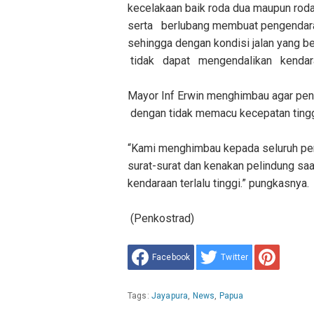
kecelakaan baik roda dua maupun roda
serta berlubang membuat pengendara
sehingga dengan kondisi jalan yan
tidak dapat mengendalikan kendara
Mayor Inf Erwin menghimbau agar peng
dengan tidak memacu kecepatan tingg
“Kami menghimbau kepada seluruh pengg
surat-surat dan kenakan pelindung sa
kendaraan terlalu tinggi.” pungkasnya.
(Penkostrad)
Facebook
Twitter
Tags:
Jayapura
,
News
,
Papua