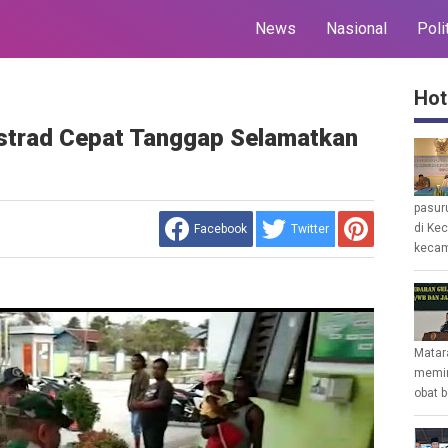
News
Nasional
Poli
Hot
ostrad Cepat Tanggap Selamatkan
pasur
di Ke
Facebook
Twitter
kecam
Matar
memin
obat b