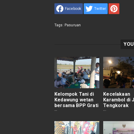
Facebook
Twitter
Tags:
Pasuruan
YOU
Kelompok Tani di
Kecelakaan
Kedawung wetan
Karambol di J
bersama BPP Grati
Tengkorak
gelar Diskusi Rutin
(Pantura Pas
Probolinggo)