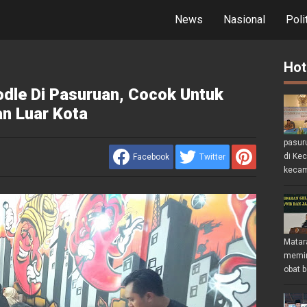
News
Nasional
Poli
Hot
dle Di Pasuruan, Cocok Untuk
an Luar Kota
pasur
di Ke
Facebook
Twitter
kecam
Matar
memin
obat b