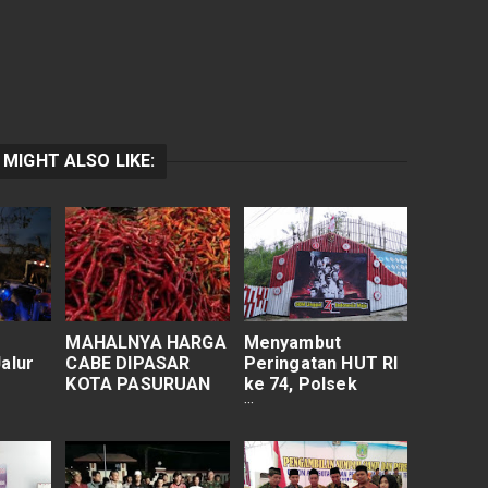
 MIGHT ALSO LIKE:
MAHALNYA HARGA
Menyambut
alur
CABE DIPASAR
Peringatan HUT RI
KOTA PASURUAN
ke 74, Polsek
uruan
Nongkojajar Hias
Gapura Kantor