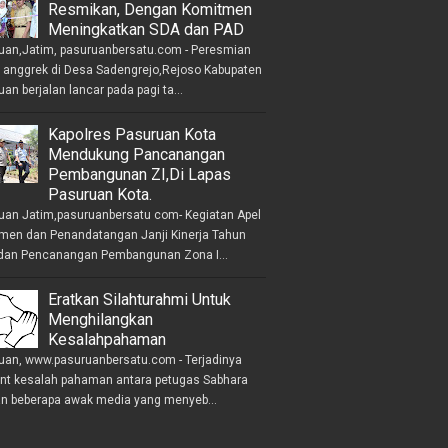
Resmikan, Dengan Komitmen
Meningkatkan SDA dan PAD
uan,Jatim, pasuruanbersatu.com - Peresmian
anggrek di Desa Sadengrejo,Rejoso Kabupaten
an berjalan lancar pada pagi ta...
Kapolres Pasuruan Kota
Mendukung Pancanangan
Pembangunan ZI,Di Lapas
Pasuruan Kota.
uan Jatim,pasuruanbersatu com- Kegiatan Apel
men dan Penandatangan Janji Kinerja Tahun
dan Pencanangan Pembangunan Zona I...
Eratkan Silahturahmi Untuk
Menghilangkan
Kesalahpahaman
uan, www.pasuruanbersatu.com - Terjadinya
ent kesalah pahaman antara petugas Sabhara
n beberapa awak media yang menyeb...