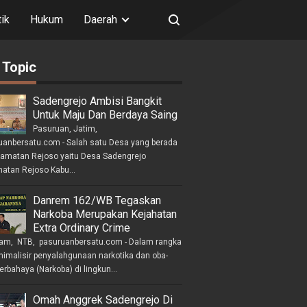
tik
Hukum
Daerah
 Topic
Sadengrejo Ambisi Bangkit
Untuk Maju Dan Berdaya Saing
Pasuruan, Jatim,
uanbersatu.com - Salah satu Desa yang berada
camatan Rejoso yaitu Desa Sadengrejo
atan Rejoso Kabu...
Danrem 162/WB Tegaskan
Narkoba Merupakan Kejahatan
Extra Ordinary Crime
am, NTB, pasuruanbersatu.com - Dalam rangka
imalisir penyalahgunaan narkotika dan oba-
erbahaya (Narkoba) di lingkun...
Omah Anggrek Sadengrejo Di