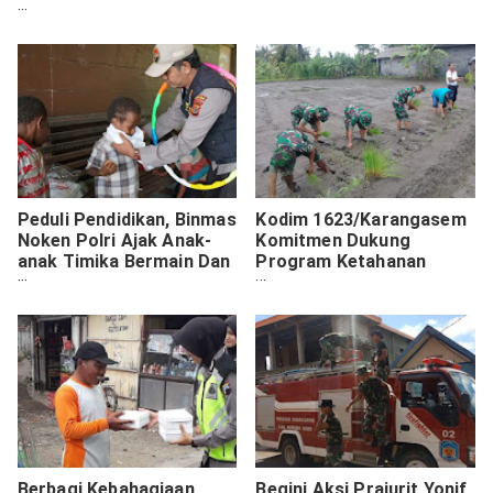
Posal Batang
Peduli Pendidikan, Binmas
Kodim 1623/Karangasem
Noken Polri Ajak Anak-
Komitmen Dukung
anak Timika Bermain Dan
Program Ketahanan
Bercerita
Pangan
Berbagi Kebahagiaan
Begini Aksi Prajurit Yonif