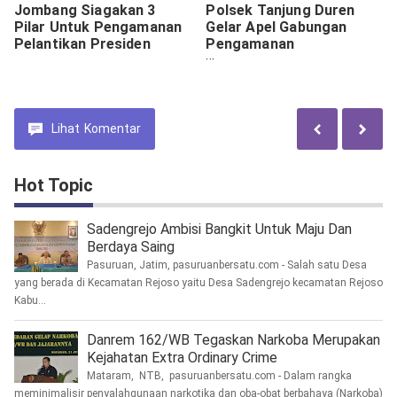
Jombang Siagakan 3
Polsek Tanjung Duren
Pilar Untuk Pengamanan
Gelar Apel Gabungan
Pelantikan Presiden
Pengamanan
Pertandingan Sepakbola
Persija VS Persib.
Lihat
Komentar
Hot Topic
Sadengrejo Ambisi Bangkit Untuk Maju Dan
Berdaya Saing
Pasuruan, Jatim, pasuruanbersatu.com - Salah satu Desa
yang berada di Kecamatan Rejoso yaitu Desa Sadengrejo kecamatan Rejoso
Kabu...
Danrem 162/WB Tegaskan Narkoba Merupakan
Kejahatan Extra Ordinary Crime
Mataram, NTB, pasuruanbersatu.com - Dalam rangka
meminimalisir penyalahgunaan narkotika dan oba-obat berbahaya (Narkoba)