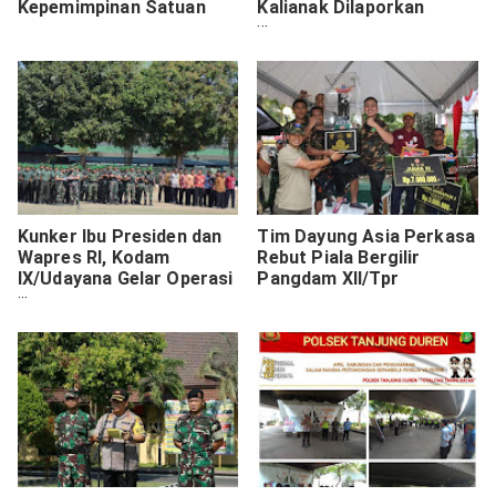
Kepemimpinan Satuan
Kalianak Dilaporkan
Meninggal Dunia
Kunker Ibu Presiden dan
Tim Dayung Asia Perkasa
Wapres RI, Kodam
Rebut Piala Bergilir
IX/Udayana Gelar Operasi
Pangdam XII/Tpr
"Perisai Sakti