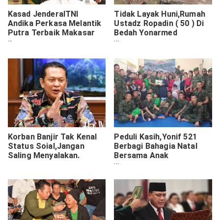
Kasad JenderalTNI
Tidak Layak Huni,Rumah
Andika Perkasa Melantik
Ustadz Ropadin ( 50 ) Di
Putra Terbaik Makasar
Bedah Yonarmed
Mayjen TNI Andi
13/Kostrad.
Sumangerukka Menjadi
Pangdam XIV/Hsn.
Korban Banjir Tak Kenal
Peduli Kasih,Yonif 521
Status Soial,Jangan
Berbagi Bahagia Natal
Saling Menyalakan.
Bersama Anak
Bekebutuhan Khusus