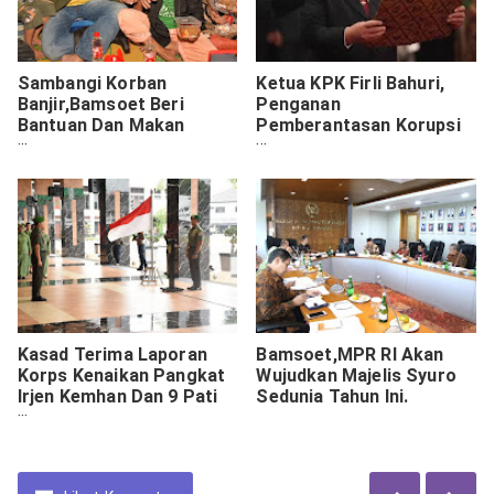
Sambangi Korban
Ketua KPK Firli Bahuri,
Banjir,Bamsoet Beri
Penganan
Bantuan Dan Makan
Pemberantasan Korupsi
Bersama.
Di Indonesia.
Kasad Terima Laporan
Bamsoet,MPR RI Akan
Korps Kenaikan Pangkat
Wujudkan Majelis Syuro
Irjen Kemhan Dan 9 Pati
Sedunia Tahun Ini.
TNI AD.