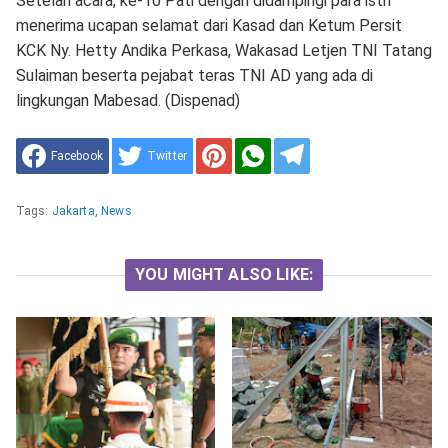
Setelah acara, ke-10 Pati dengan didampingi para istri
menerima ucapan selamat dari Kasad dan Ketum Persit
KCK Ny. Hetty Andika Perkasa, Wakasad Letjen TNI Tatang
Sulaiman beserta pejabat teras TNI AD yang ada di
lingkungan Mabesad. (Dispenad)
Facebook
Twitter
Tags:
Jakarta
,
News
YOU MIGHT ALSO LIKE: