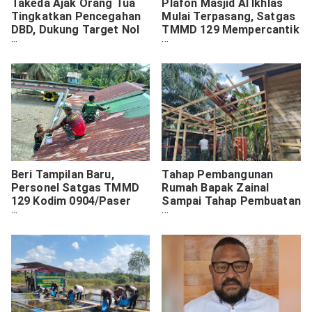
Takeda Ajak Orang Tua
Plafon Masjid Al Ikhlas
Tingkatkan Pencegahan
Mulai Terpasang, Satgas
DBD, Dukung Target Nol
TMMD 129 Mempercantik
Kematian Dengue 2030
Tampilannya
Beri Tampilan Baru,
Tahap Pembangunan
Personel Satgas TMMD
Rumah Bapak Zainal
129 Kodim 0904/Paser
Sampai Tahap Pembuatan
Cat Atap Rumah Marbot
Kerangka