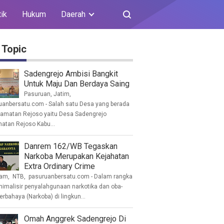
tik
Hukum
Daerah
 Topic
Sadengrejo Ambisi Bangkit
Untuk Maju Dan Berdaya Saing
Pasuruan, Jatim,
uanbersatu.com - Salah satu Desa yang berada
camatan Rejoso yaitu Desa Sadengrejo
atan Rejoso Kabu...
Danrem 162/WB Tegaskan
Narkoba Merupakan Kejahatan
Extra Ordinary Crime
am, NTB, pasuruanbersatu.com - Dalam rangka
imalisir penyalahgunaan narkotika dan oba-
erbahaya (Narkoba) di lingkun...
Omah Anggrek Sadengrejo Di