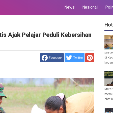
News
Nasional
Poli
Hot
is Ajak Pelajar Peduli Kebersihan
pasur
di Ke
Facebook
Twitter
kecam
Matar
memin
obat b