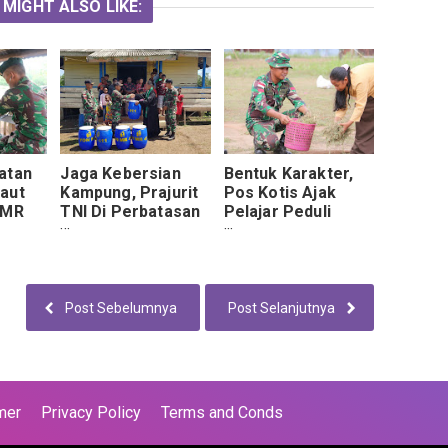
 MIGHT ALSO LIKE:
atan
Jaga Kebersian
Bentuk Karakter,
aut
Kampung, Prajurit
Pos Kotis Ajak
 MR
TNI Di Perbatasan
Pelajar Peduli
Bagikan Tempat
Kebersihan
nan
Sampah.
Sekolah.
ratis
Post Sebelumnya
Post Selanjutnya
mer
Privacy Policy
Terms and Conds