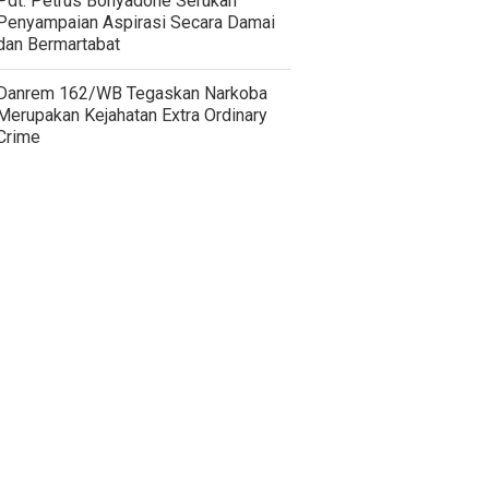
Pdt. Petrus Bonyadone Serukan
Penyampaian Aspirasi Secara Damai
dan Bermartabat
Danrem 162/WB Tegaskan Narkoba
Merupakan Kejahatan Extra Ordinary
Crime