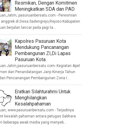
Resmikan, Dengan Komitmen
Meningkatkan SDA dan PAD
uan,Jatim, pasuruanbersatu.com - Peresmian
anggrek di Desa Sadengrejo,Rejoso Kabupaten
an berjalan lancar pada pagi ta...
Kapolres Pasuruan Kota
Mendukung Pancanangan
Pembangunan ZI,Di Lapas
Pasuruan Kota.
uan Jatim,pasuruanbersatu com- Kegiatan Apel
men dan Penandatangan Janji Kinerja Tahun
dan Pencanangan Pembangunan Zona I...
Eratkan Silahturahmi Untuk
Menghilangkan
Kesalahpahaman
uan, www.pasuruanbersatu.com - Terjadinya
ent kesalah pahaman antara petugas Sabhara
n beberapa awak media yang menyeb...