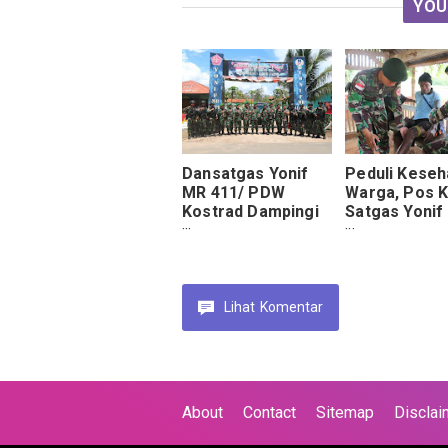
YOU
Dansatgas Yonif
Peduli Keseh
MR 411/ PDW
Warga, Pos K
Kostrad Dampingi
Satgas Yonif
Danbrigif 7/RR
411 Kostrad
Tinjau Sektor
Berikan Laya
Selatan
Pengobatan G
Perbatasan RI-
PNG.
Lihat
Komentar
About
Contact
Sitemap
Disclai