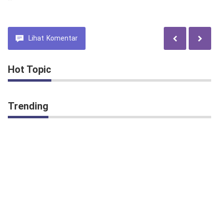
Habib Ja'far Bin Syaikhon
Assegaf.
Lihat
Komentar
Hot Topic
Trending