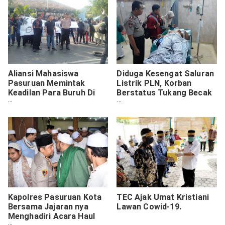
Aliansi Mahasiswa
Diduga Kesengat Saluran
Pasuruan Memintak
Listrik PLN, Korban
Keadilan Para Buruh Di
Berstatus Tukang Becak
DPRD Kota Pasuruan.
Dilarikan Ke Rumah Sakit
Kapolres Pasuruan Kota
TEC Ajak Umat Kristiani
Bersama Jajaran nya
Lawan Cowid-19.
Menghadiri Acara Haul