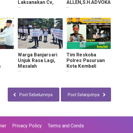
Laksanakan Cv,
ALLEN,S.H.ADVOKA
 Wakil
Citra Usaha
T, ( LBH-
iode
Mandiri Sesuai
DEMOKRAT ) AKAN
Dengan Aturan.
MENUNTUT
SAUDARA HANNA
RUSMINI, DI DUGA
MEMALSUKAN
SURAT HIBAH
SENGKETA TANAH.
Warga Banjarsari
Tim Reskoba
Unjuk Rasa Lagi,
Polres Pasuruan
n
Masalah
Kota Kembali
rangan
Penyelesain DD
Mengamankan
 Di
Yang Di
Tersangka
n 2019
Selewengkan.
Pengedar
.
Sabu,Asal Dusun
Gedung Rejo.
Post Sebelumnya
Post Selanjutnya
mer
Privacy Policy
Terms and Conds