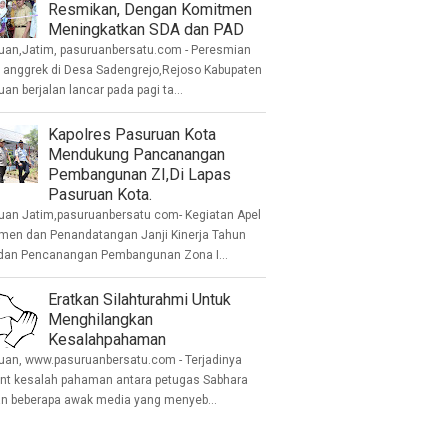
Resmikan, Dengan Komitmen
Meningkatkan SDA dan PAD
uan,Jatim, pasuruanbersatu.com - Peresmian
anggrek di Desa Sadengrejo,Rejoso Kabupaten
an berjalan lancar pada pagi ta...
Kapolres Pasuruan Kota
Mendukung Pancanangan
Pembangunan ZI,Di Lapas
Pasuruan Kota.
uan Jatim,pasuruanbersatu com- Kegiatan Apel
men dan Penandatangan Janji Kinerja Tahun
dan Pencanangan Pembangunan Zona I...
Eratkan Silahturahmi Untuk
Menghilangkan
Kesalahpahaman
uan, www.pasuruanbersatu.com - Terjadinya
ent kesalah pahaman antara petugas Sabhara
n beberapa awak media yang menyeb...