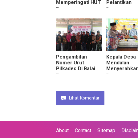
Memperingati HUT
Pelantikan
KE-55 Dengan Cara
Presiden Dan
Ziarah Taman
Presiden Per
Makam Pahlawan
2019-2024.
Suropati Malang.
Pengambilan
Kepala Desa
Nomer Urut
Mendalan
Pilkades Di Balai
Menyerahka
DesaTebas
(LKPJ) Kete
Berjalan Damai.
Hasil Laporan
Akhir Jabata
Ke Ketua BPD
Lihat
Komentar
About
Contact
Sitemap
Disclai