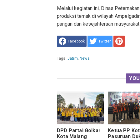
Melalui kegiatan ini, Dinas Peternaka
produksi ternak di wilayah Ampelgad
pangan dan kesejahteraan masyarakat 
Facebook
Twitter
Tags:
Jatim
,
News
YOU
DPD Partai Golkar
Ketua PP Kot
Kota Malang
Pasuruan Du