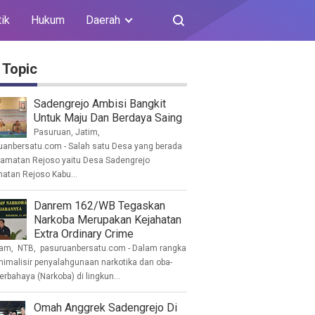
tik
Hukum
Daerah
 Topic
Sadengrejo Ambisi Bangkit
Untuk Maju Dan Berdaya Saing
Pasuruan, Jatim,
uanbersatu.com - Salah satu Desa yang berada
camatan Rejoso yaitu Desa Sadengrejo
atan Rejoso Kabu...
Danrem 162/WB Tegaskan
Narkoba Merupakan Kejahatan
Extra Ordinary Crime
am, NTB, pasuruanbersatu.com - Dalam rangka
imalisir penyalahgunaan narkotika dan oba-
erbahaya (Narkoba) di lingkun...
Omah Anggrek Sadengrejo Di