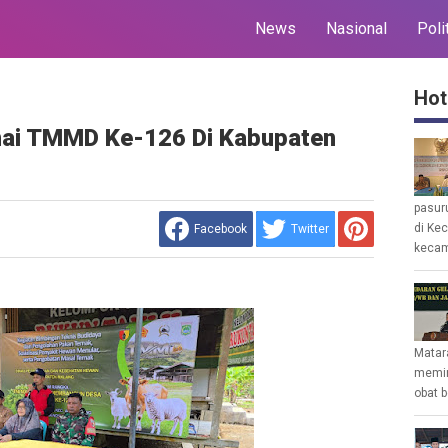
News
Nasional
Poli
Hot
nai TMMD Ke-126 Di Kabupaten
pasur
di Ke
Facebook
Twitter
kecam
Matar
memin
obat b