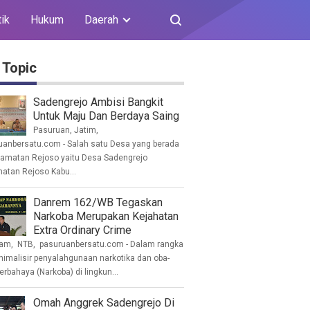
tik
Hukum
Daerah
 Topic
Sadengrejo Ambisi Bangkit
Untuk Maju Dan Berdaya Saing
Pasuruan, Jatim,
uanbersatu.com - Salah satu Desa yang berada
camatan Rejoso yaitu Desa Sadengrejo
atan Rejoso Kabu...
Danrem 162/WB Tegaskan
Narkoba Merupakan Kejahatan
Extra Ordinary Crime
am, NTB, pasuruanbersatu.com - Dalam rangka
imalisir penyalahgunaan narkotika dan oba-
erbahaya (Narkoba) di lingkun...
Omah Anggrek Sadengrejo Di