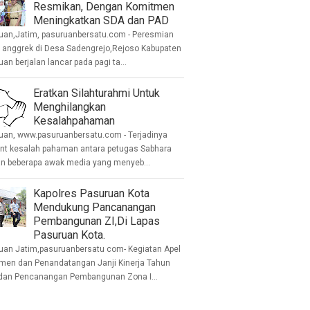
Resmikan, Dengan Komitmen
Meningkatkan SDA dan PAD
uan,Jatim, pasuruanbersatu.com - Peresmian
anggrek di Desa Sadengrejo,Rejoso Kabupaten
an berjalan lancar pada pagi ta...
Eratkan Silahturahmi Untuk
Menghilangkan
Kesalahpahaman
uan, www.pasuruanbersatu.com - Terjadinya
ent kesalah pahaman antara petugas Sabhara
n beberapa awak media yang menyeb...
Kapolres Pasuruan Kota
Mendukung Pancanangan
Pembangunan ZI,Di Lapas
Pasuruan Kota.
uan Jatim,pasuruanbersatu com- Kegiatan Apel
men dan Penandatangan Janji Kinerja Tahun
dan Pencanangan Pembangunan Zona I...