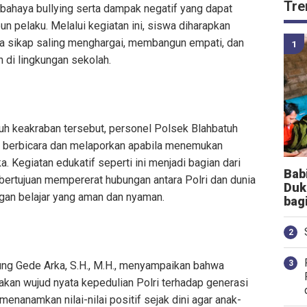
Tre
bahaya bullying serta dampak negatif yang dapat
n pelaku. Melalui kegiatan ini, siswa diharapkan
sikap saling menghargai, membangun empati, dan
i lingkungan sekolah.
h keakraban tersebut, personel Polsek Blahbatuh
i berbicara dan melaporkan apabila menemukan
. Kegiatan edukatif seperti ini menjadi bagian dari
Bab
bertujuan mempererat hubungan antara Polri dan dunia
Duk
ngan belajar yang aman dan nyaman.
bag
ng Gede Arka, S.H., M.H., menyampaikan bahwa
akan wujud nyata kepedulian Polri terhadap generasi
 menanamkan nilai-nilai positif sejak dini agar anak-