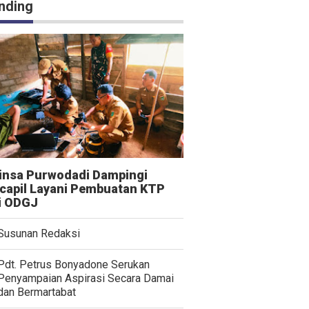
nding
insa Purwodadi Dampingi
capil Layani Pembuatan KTP
i ODGJ
Susunan Redaksi
Pdt. Petrus Bonyadone Serukan
Penyampaian Aspirasi Secara Damai
dan Bermartabat