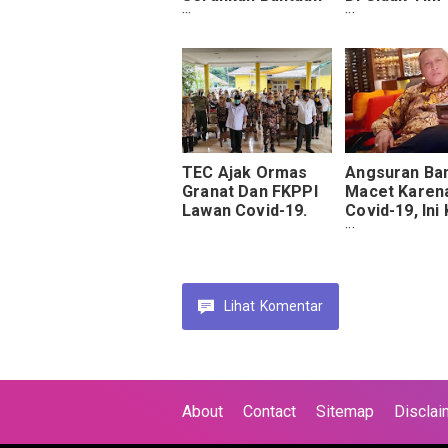
Alat Pelindung.
Resmob Surop
TEC Ajak Ormas
Angsuran Ba
Granat Dan FKPPI
Macet Karen
Lawan Covid-19.
Covid-19, Ini
IDR Law Firm
Lihat
Komentar
About
Contact
Sitemap
Disclai