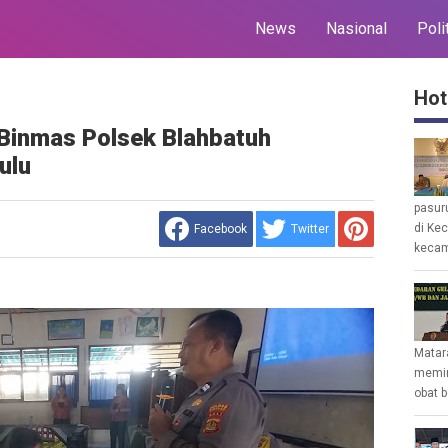
News
Nasional
Poli
Hot
 Binmas Polsek Blahbatuh
ulu
pasur
di Ke
Facebook
Twitter
kecam
Matar
memin
obat b