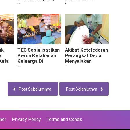
ati.
Bagi100 Wastafel
Bersama-sama
Poltable Dan 15
Mendukung Petani
Ribu Masker.
Lebih Maju.
nk
TEC Sosialisasikan
Akibat Keteledoran
a
Perda Ketahanan
Perangkat Desa
 Kata
Keluarga Di
Menyalakan
Lampung Selatan.
Kembang
Api,Hilang jari kiri
nya.
Post Sebelumnya
Post Selanjutnya
mer
Privacy Policy
Terms and Conds