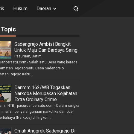
tik
Hukum
Daerah
 Topic
Sadengrejo Ambisi Bangkit
Untuk Maju Dan Berdaya Saing
Pasuruan, Jatim,
uanbersatu.com - Salah satu Desa yang berada
camatan Rejoso yaitu Desa Sadengrejo
atan Rejoso Kabu...
Danrem 162/WB Tegaskan
Narkoba Merupakan Kejahatan
Extra Ordinary Crime
am, NTB, pasuruanbersatu.com - Dalam rangka
imalisir penyalahgunaan narkotika dan oba-
erbahaya (Narkoba) di lingkun...
Omah Anggrek Sadengrejo Di