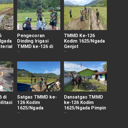
6
Pengecoran
TMMD Ke-126
Ngada
Dinding Irigasi
Kodim 1625/Ngada
terial
TMMD ke-126 di
Genjot
si
Pu’un Keo Capai
Pengecoran
rogres
Setengah Jalan
Saluran Irigasi
sen
Pu’un Keo,
Progres Capai 52%
 di
Satgas TMMD ke-
Dansatgas TMMD
litasi
126 Kodim
ke-126 Kodim
1625/Ngada
1625/Ngada Pimpin
Sudah
Tuntaskan Hampir
Apel dan Beri
an
Setengah Proyek
Pengarahan di
Irigasi di Riung
Desa Benteng