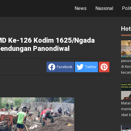
News
Nasional
Poli
Hot
MD Ke-126 Kodim 1625/Ngada
Bendungan Panondiwal
pasur
di Ke
Facebook
Twitter
kecam
Matar
memin
obat b