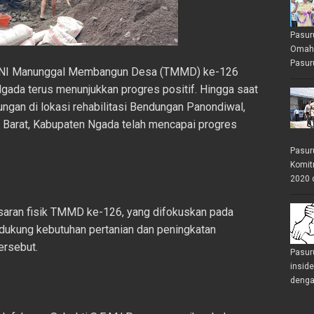
Pasur
Omah 
Pasuru
 TNI Manunggal Membangun Desa (TMMD) ke-126
ada terus menunjukkan progres positif. Hingga saat
ngan di lokasi rehabilitasi Bendungan Panondiwal,
Barat, Kabupaten Ngada telah mencapai progres
Pasur
Komit
2020 
asaran fisik TMMD ke-126, yang difokuskan pada
endukung kebutuhan pertanian dan peningkatan
ersebut.
Pasur
insid
denga