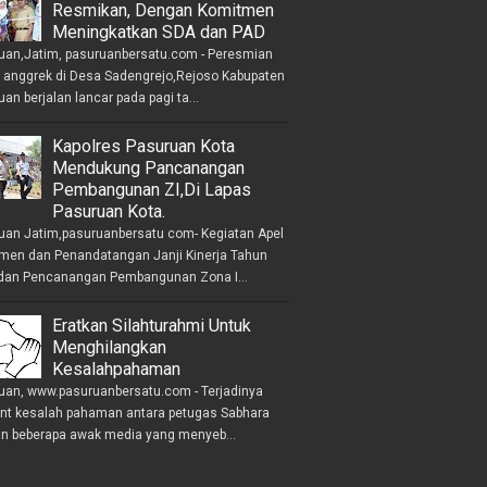
Resmikan, Dengan Komitmen
Meningkatkan SDA dan PAD
uan,Jatim, pasuruanbersatu.com - Peresmian
anggrek di Desa Sadengrejo,Rejoso Kabupaten
an berjalan lancar pada pagi ta...
Kapolres Pasuruan Kota
Mendukung Pancanangan
Pembangunan ZI,Di Lapas
Pasuruan Kota.
uan Jatim,pasuruanbersatu com- Kegiatan Apel
men dan Penandatangan Janji Kinerja Tahun
dan Pencanangan Pembangunan Zona I...
Eratkan Silahturahmi Untuk
Menghilangkan
Kesalahpahaman
uan, www.pasuruanbersatu.com - Terjadinya
ent kesalah pahaman antara petugas Sabhara
n beberapa awak media yang menyeb...