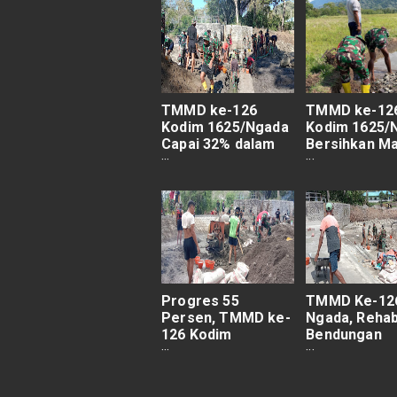
TMMD ke-126
TMMD ke-12
Kodim 1625/Ngada
Kodim 1625/
Capai 32% dalam
Bersihkan Ma
Pengecoran
Saluran Iriga
Fondasi Bendungan
Puun Keo, P
Panondiwal
Capai 30 Per
Progres 55
TMMD Ke-126
Persen, TMMD ke-
Ngada, Rehabi
126 Kodim
Bendungan
1625/Ngada
Panondiwal 
Bangun Fondasi
Setengah Jal
Sayap Bendungan