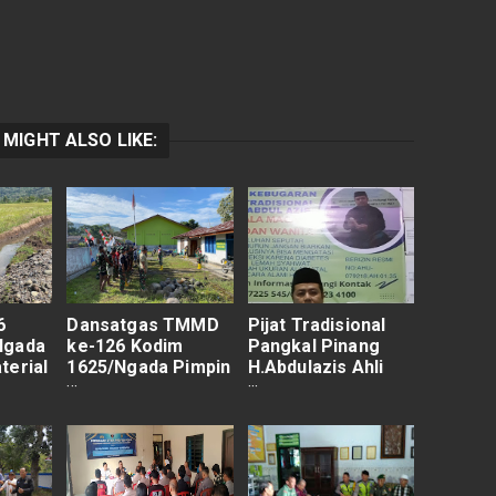
 MIGHT ALSO LIKE:
6
Dansatgas TMMD
Pijat Tradisional
Ngada
ke-126 Kodim
Pangkal Pinang
terial
1625/Ngada Pimpin
H.Abdulazis Ahli
si
Apel dan Beri
Pembesar Penis
rogres
Pengarahan di
Resmi
sen
Desa Benteng
Tawa