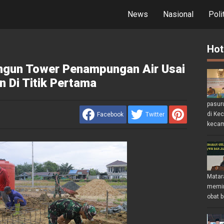
News
Nasional
Poli
Hot
gun Tower Penampungan Air Usai
Di Titik Pertama
pasur
di Ke
Facebook
Twitter
kecam
Matar
memin
obat b