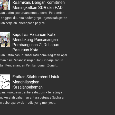
Resmikan, Dengan Komitmen
Meningkatkan SDA dan PAD
uan,Jatim, pasuruanbersatu.com - Peresmian
anggrek di Desa Sadengrejo,Rejoso Kabupaten
an berjalan lancar pada pagi ta...
Kapolres Pasuruan Kota
Mendukung Pancanangan
Pembangunan ZI,Di Lapas
Pasuruan Kota.
uan Jatim,pasuruanbersatu com- Kegiatan Apel
men dan Penandatangan Janji Kinerja Tahun
dan Pencanangan Pembangunan Zona I...
Eratkan Silahturahmi Untuk
Menghilangkan
Kesalahpahaman
uan, www.pasuruanbersatu.com - Terjadinya
ent kesalah pahaman antara petugas Sabhara
n beberapa awak media yang menyeb...