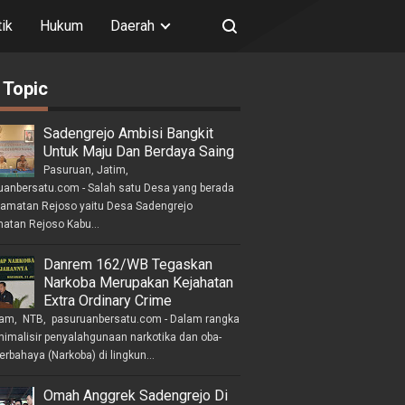
tik
Hukum
Daerah
 Topic
Sadengrejo Ambisi Bangkit
Untuk Maju Dan Berdaya Saing
Pasuruan, Jatim,
uanbersatu.com - Salah satu Desa yang berada
camatan Rejoso yaitu Desa Sadengrejo
atan Rejoso Kabu...
Danrem 162/WB Tegaskan
Narkoba Merupakan Kejahatan
Extra Ordinary Crime
am, NTB, pasuruanbersatu.com - Dalam rangka
imalisir penyalahgunaan narkotika dan oba-
erbahaya (Narkoba) di lingkun...
Omah Anggrek Sadengrejo Di