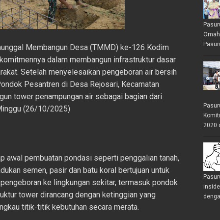
Pasur
Omah 
Pasuru
anunggal Membangun Desa (TMMD) ke-126 Kodim
 komitmennya dalam membangun infrastruktur dasar
akat. Setelah menyelesaikan pengeboran air bersih
t Pondok Pesantren di Desa Rejosari, Kecamatan
n tower penampungan air sebagai bagian dari
Pasur
 Minggu (26/10/2025)
Komit
2020 
p awal pembuatan pondasi seperti penggalian tanah,
adukan semen, pasir dan batu koral bertujuan untuk
Pasur
pengeboran ke lingkungan sekitar, termasuk pondok
insid
uktur tower dirancang dengan ketinggian yang
denga
gkau titik-titik kebutuhan secara merata.