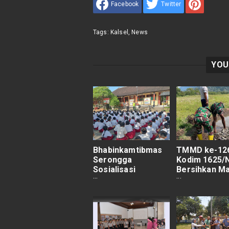
Facebook
Twitter
Tags:
Kalsel
,
News
YOU
Bhabinkamtibmas
TMMD ke-12
Serongga
Kodim 1625/
Sosialisasi
Bersihkan Ma
Kedisiplinan dan
Saluran Iriga
Bahaya Narkoba di
Puun Keo, P
SD Negeri 1
Capai 30 Per
Serongga