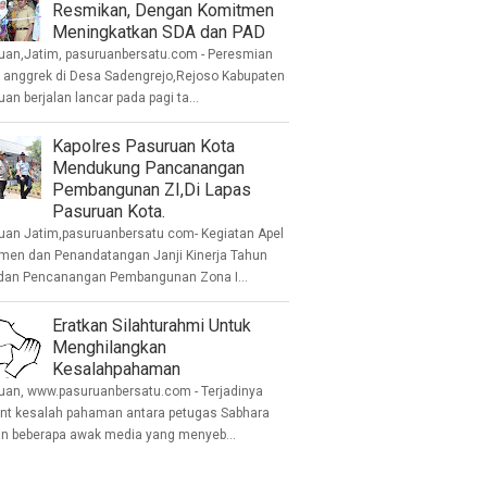
Resmikan, Dengan Komitmen
Meningkatkan SDA dan PAD
uan,Jatim, pasuruanbersatu.com - Peresmian
anggrek di Desa Sadengrejo,Rejoso Kabupaten
an berjalan lancar pada pagi ta...
Kapolres Pasuruan Kota
Mendukung Pancanangan
Pembangunan ZI,Di Lapas
Pasuruan Kota.
uan Jatim,pasuruanbersatu com- Kegiatan Apel
men dan Penandatangan Janji Kinerja Tahun
dan Pencanangan Pembangunan Zona I...
Eratkan Silahturahmi Untuk
Menghilangkan
Kesalahpahaman
uan, www.pasuruanbersatu.com - Terjadinya
ent kesalah pahaman antara petugas Sabhara
n beberapa awak media yang menyeb...