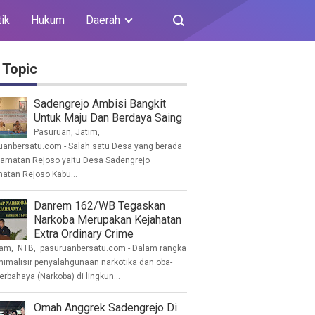
tik
Hukum
Daerah
 Topic
Sadengrejo Ambisi Bangkit
Untuk Maju Dan Berdaya Saing
Pasuruan, Jatim,
uanbersatu.com - Salah satu Desa yang berada
camatan Rejoso yaitu Desa Sadengrejo
atan Rejoso Kabu...
Danrem 162/WB Tegaskan
Narkoba Merupakan Kejahatan
Extra Ordinary Crime
am, NTB, pasuruanbersatu.com - Dalam rangka
imalisir penyalahgunaan narkotika dan oba-
erbahaya (Narkoba) di lingkun...
Omah Anggrek Sadengrejo Di