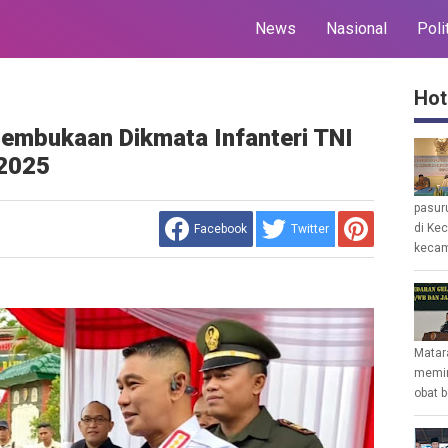
News
Nasional
Poli
Hot
Pembukaan Dikmata Infanteri TNI
 2025
pasur
di Ke
Facebook
Twitter
kecam
Matar
memin
obat b