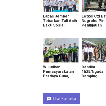
Lapas Jember
Letkol Czi Ba
Tebarkan Tali Asih
Nugroho Pim
Bakti Sosial:
Peninjauan
Wujudkan
Drainase TM
Akselerasi Menteri
Dusun Krajan
Wujudkan
Dandim
Pemasyarakatan
1625/Ngada
Berdaya Guna,
Dampingi
Lapas Jember
Kunjungan Ke
Bekali WBP
Pati Staf Kh
Keterampilan
Kasad di TM
Praktis
126 Riung Ba
Lihat
Komentar