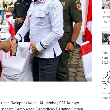
Pasur
Omah 
Pasuru
Pasur
Komit
2020 
Pasur
insid
denga
tan (Kalapas) Kelas IIA Jember, RM. Kristyo
 Upacara Pembukaan Pendidikan Pertama Bintara