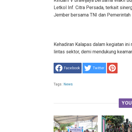
Rindam V Brawijaya bersama Wakil B
Letkol Inf. Citra Persada, terkait sine
Jember bersama TNI dan Pemerintah 
Kehadiran Kalapas dalam kegiatan in
lintas sektor, demi mendukung keaman
Facebook
Twitter
Tags:
News
YOU