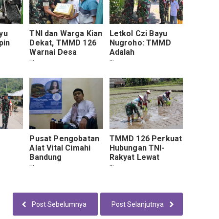
yu
TNI dan Warga Kian
Letkol Czi Bayu
pin
Dekat, TMMD 126
Nugroho: TMMD
Warnai Desa
Adalah
MD di
Lebakharjo dengan
Membangun
Aksi Sosial
Infrastruktur
Sekaligus
Kebersamaan
Pusat Pengobatan
TMMD 126 Perkuat
Alat Vital Cimahi
Hubungan TNI-
Bandung
Rakyat Lewat
rja
H.Abdulazis
Penanaman Padi
usus
Langsung Terbukti
Bersama
MD ke-
rat
Post Sebelumnya
Post Selanjutnya