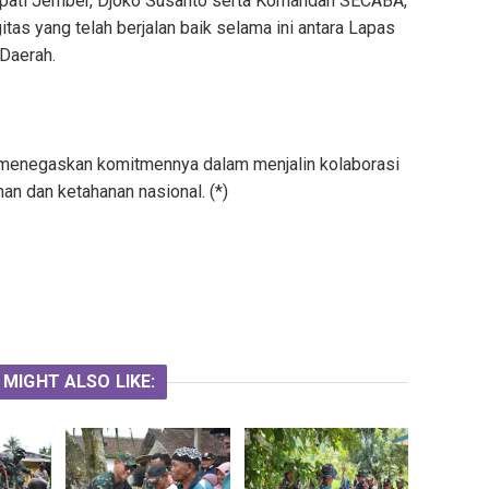
upati Jember, Djoko Susanto serta Komandan SECABA,
rgitas yang telah berjalan baik selama ini antara Lapas
Daerah.
i menegaskan komitmennya dalam menjalin kolaborasi
an dan ketahanan nasional. (*)
 MIGHT ALSO LIKE: