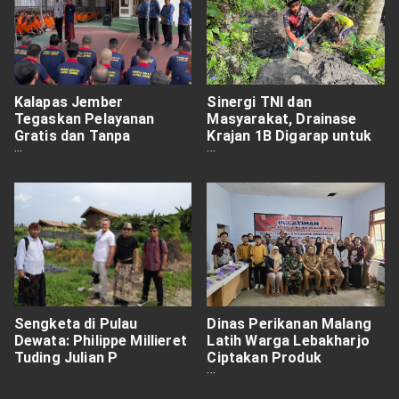
Kalapas Jember
Sinergi TNI dan
Tegaskan Pelayanan
Masyarakat, Drainase
Gratis dan Tanpa
Krajan 1B Digarap untuk
Diskriminasi Dihadapan
Cegah Genangan Air
Ratusan Warga Binaan
Sengketa di Pulau
Dinas Perikanan Malang
Dewata: Philippe Millieret
Latih Warga Lebakharjo
Tuding Julian P
Ciptakan Produk
Unggulan Berbasis Ikan