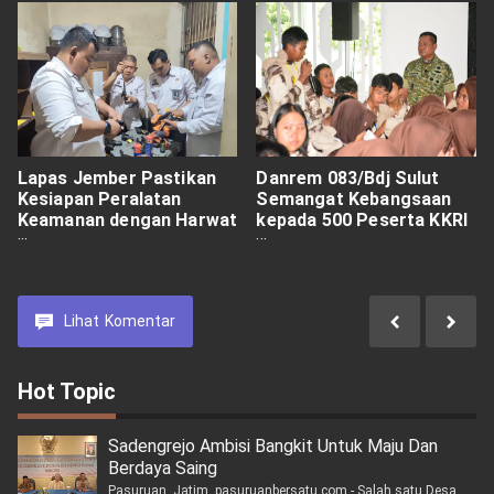
Lapas Jember Pastikan
Danrem 083/Bdj Sulut
Kesiapan Peralatan
Semangat Kebangsaan
Keamanan dengan Harwat
kepada 500 Peserta KKRI
Senpi
di Kediri
Lihat
Komentar
Hot Topic
Sadengrejo Ambisi Bangkit Untuk Maju Dan
Berdaya Saing
Pasuruan, Jatim, pasuruanbersatu.com - Salah satu Desa