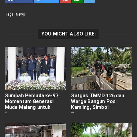
Tags:
News
YOU MIGHT ALSO LIKE:
Sumpah Pemuda ke-97,
Satgas TMMD 126 dan
Momentum Generasi
Warga Bangun Pos
Muda Malang untuk
Kamling, Simbol
Bergerak Bersatu
Persaudaraan di
Lebakharjo