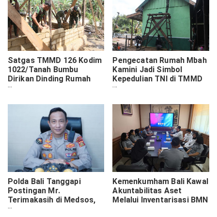
Satgas TMMD 126 Kodim
Pengecatan Rumah Mbah
1022/Tanah Bumbu
Kamini Jadi Simbol
Dirikan Dinding Rumah
Kepedulian TNI di TMMD
Warga Program Rehab
ke-126
Rumah
Polda Bali Tanggapi
Kemenkumham Bali Kawal
Postingan Mr.
Akuntabilitas Aset
Terimakasih di Medsos,
Melalui Inventarisasi BMN
Imbau Masyarakat