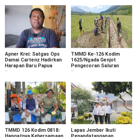
Laporkan Pelanggaran
Apner Krei: Satgas Ops
TMMD Ke-126 Kodim
Damai Cartenz Hadirkan
1625/Ngada Genjot
Harapan Baru Papua
Pengecoran Saluran
Aman dan Bermartabat
Irigasi Pu’un Keo,
Progres Capai 52%
TMMD 126 Kodim 0818:
Lapas Jember Ikuti
Hangatnya Kebersamaan
Penandatanganan