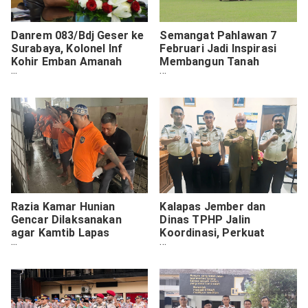
Danrem 083/Bdj Geser ke
Semangat Pahlawan 7
Surabaya, Kolonel Inf
Februari Jadi Inspirasi
Kohir Emban Amanah
Membangun Tanah
Baru
Bumbu Maju, Makmur, dan
Beradab
Razia Kamar Hunian
Kalapas Jember dan
Gencar Dilaksanakan
Dinas TPHP Jalin
agar Kamtib Lapas
Koordinasi, Perkuat
Jember Terjaga
Program Kemandirian
Warga Binaan