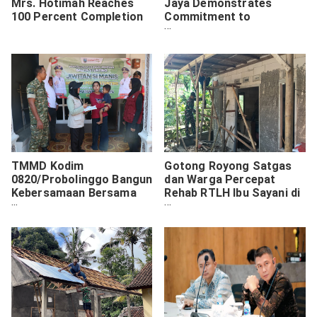
Mrs. Hotimah Reaches
Jaya Demonstrates
100 Percent Completion
Commitment to
Accountable State
Financial Management
TMMD Kodim
Gotong Royong Satgas
0820/Probolinggo Bangun
dan Warga Percepat
Kebersamaan Bersama
Rehab RTLH Ibu Sayani di
Unsur Forkopimka Maron
Desa Brabe