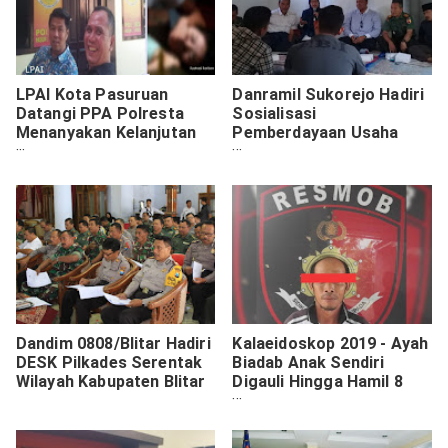
LPAI Kota Pasuruan
Danramil Sukorejo Hadiri
Datangi PPA Polresta
Sosialisasi
Menanyakan Kelanjutan
Pemberdayaan Usaha
Penanganan Perkara
Budidaya Perikanan
Perkosaan Anak
Dandim 0808/Blitar Hadiri
Kalaeidoskop 2019 - Ayah
DESK Pilkades Serentak
Biadab Anak Sendiri
Wilayah Kabupaten Blitar
Digauli Hingga Hamil 8
Bulan