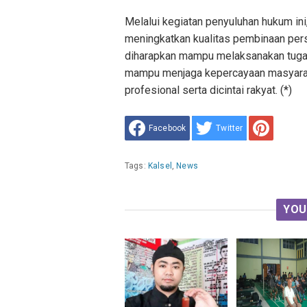
Melalui kegiatan penyuluhan hukum i
meningkatkan kualitas pembinaan per
diharapkan mampu melaksanakan tugas 
mampu menjaga kepercayaan masyaraka
profesional serta dicintai rakyat. (*)
Facebook
Twitter
Tags:
Kalsel
,
News
YOU