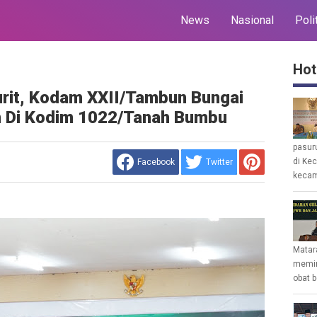
News
Nasional
Poli
Hot
jurit, Kodam XXII/Tambun Bungai
m Di Kodim 1022/Tanah Bumbu
pasur
di Ke
Facebook
Twitter
kecam
Matar
memin
obat b