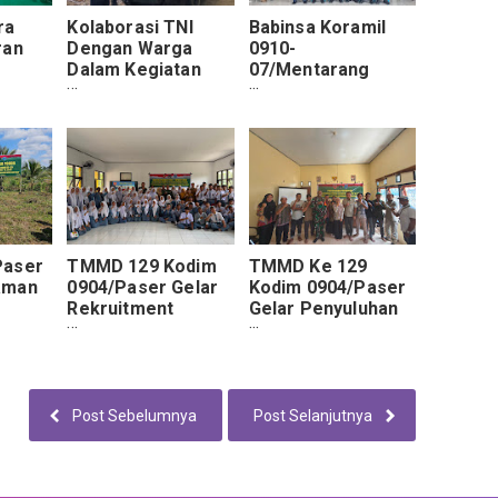
ra
Kolaborasi TNI
Babinsa Koramil
ran
Dengan Warga
0910-
Dalam Kegiatan
07/Mentarang
tgas
Satgas TMMD Ke-
Hadiri
9
129 Kodim
Musrenbangdes
Paser
0904/Paser di
Mantarang Baru,
Desa Biu
Perkuat Sinergi
Wujudkan
Pembangunan
Desa yang
Berkelanjutan
Paser
TMMD 129 Kodim
TMMD Ke 129
aman
0904/Paser Gelar
Kodim 0904/Paser
Rekruitment
Gelar Penyuluhan
Prajurit TNI
Pertanian Bagi
MD Ke
Masyarakat Muara
Samu
Post Sebelumnya
Post Selanjutnya