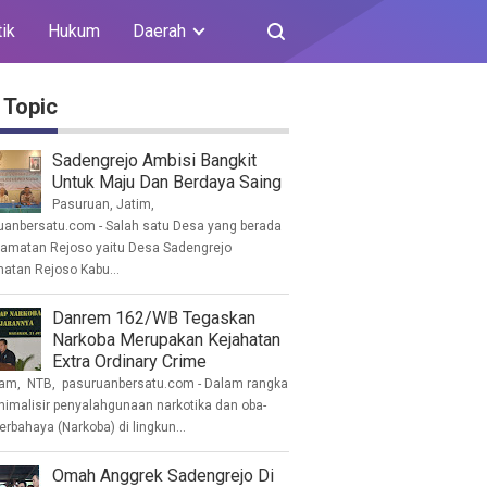
tik
Hukum
Daerah
 Topic
Sadengrejo Ambisi Bangkit
Untuk Maju Dan Berdaya Saing
Pasuruan, Jatim,
uanbersatu.com - Salah satu Desa yang berada
camatan Rejoso yaitu Desa Sadengrejo
atan Rejoso Kabu...
Danrem 162/WB Tegaskan
Narkoba Merupakan Kejahatan
Extra Ordinary Crime
am, NTB, pasuruanbersatu.com - Dalam rangka
imalisir penyalahgunaan narkotika dan oba-
erbahaya (Narkoba) di lingkun...
Omah Anggrek Sadengrejo Di