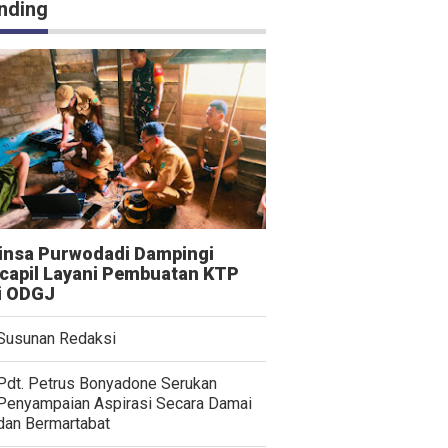
nding
insa Purwodadi Dampingi
capil Layani Pembuatan KTP
i ODGJ
Susunan Redaksi
Pdt. Petrus Bonyadone Serukan
Penyampaian Aspirasi Secara Damai
dan Bermartabat