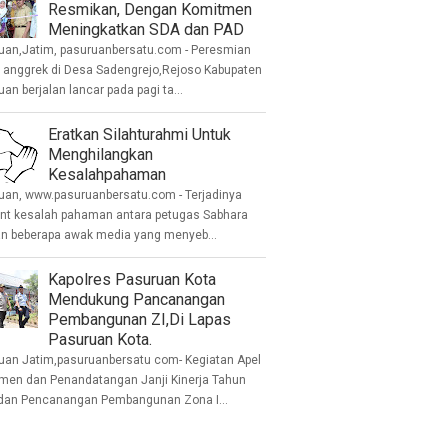
Resmikan, Dengan Komitmen
Meningkatkan SDA dan PAD
uan,Jatim, pasuruanbersatu.com - Peresmian
anggrek di Desa Sadengrejo,Rejoso Kabupaten
an berjalan lancar pada pagi ta...
Eratkan Silahturahmi Untuk
Menghilangkan
Kesalahpahaman
uan, www.pasuruanbersatu.com - Terjadinya
ent kesalah pahaman antara petugas Sabhara
n beberapa awak media yang menyeb...
Kapolres Pasuruan Kota
Mendukung Pancanangan
Pembangunan ZI,Di Lapas
Pasuruan Kota.
uan Jatim,pasuruanbersatu com- Kegiatan Apel
men dan Penandatangan Janji Kinerja Tahun
dan Pencanangan Pembangunan Zona I...