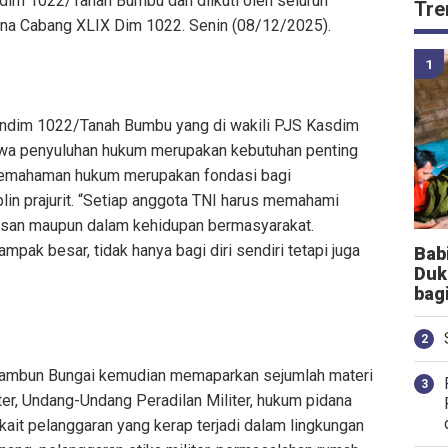
odim 1022/Tanah Bumbu dan diikuti oleh seluruh
Tre
irana Cabang XLIX Dim 1022. Senin (08/12/2025).
andim 1022/Tanah Bumbu yang di wakili PJS Kasdim
a penyuluhan hukum merupakan kebutuhan penting
, pemahaman hukum merupakan fondasi bagi
lin prajurit. “Setiap anggota TNI harus memahami
nasan maupun dalam kehidupan bermasyarakat.
pak besar, tidak hanya bagi diri sendiri tetapi juga
Bab
Duk
.
bag
ambun Bungai kemudian memaparkan sejumlah materi
ter, Undang-Undang Peradilan Militer, hukum pidana
it pelanggaran yang kerap terjadi dalam lingkungan