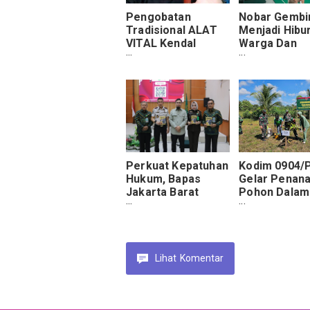
Pengobatan
Nobar Gembi
Tradisional ALAT
Menjadi Hibu
VITAL Kendal
Warga Dan
H.Abdulazis Atasi
Personel Sa
Impoten Resmi
TMMD Ke-12
Kodim 0904/
Di Desa Biu
Perkuat Kepatuhan
Kodim 0904/
Hukum, Bapas
Gelar Penan
Jakarta Barat
Pohon Dalam
Dalami Ketentuan
Rangkaian
KUHP Baru Pidana
Kegiatan TM
Korupsi
129
Lihat
Komentar