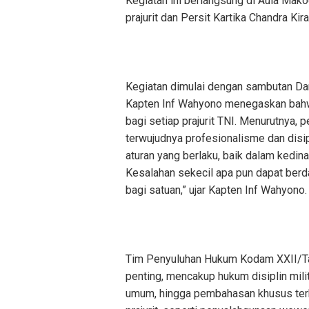
Kegiatan ini berlangsung di Aula Mak
prajurit dan Persit Kartika Chandra K
Kegiatan dimulai dengan sambutan D
Kapten Inf Wahyono menegaskan bahw
bagi setiap prajurit TNI. Menurutnya
terwujudnya profesionalisme dan disip
aturan yang berlaku, baik dalam kedi
Kesalahan sekecil apa pun dapat berdam
bagi satuan,” ujar Kapten Inf Wahyono
Tim Penyuluhan Hukum Kodam XXII/T
penting, mencakup hukum disiplin mili
umum, hingga pembahasan khusus terka