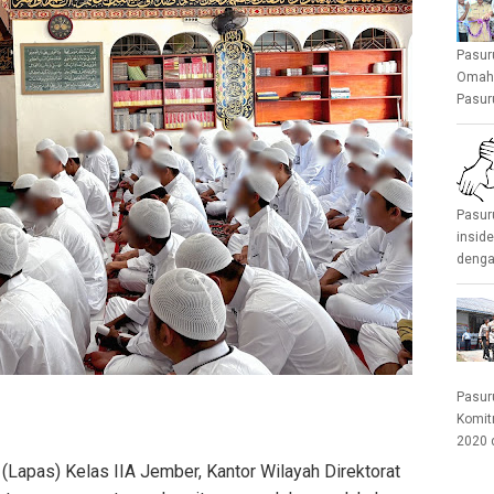
Pasur
Omah 
Pasuru
Pasur
insid
denga
Pasur
Komit
2020 
pas) Kelas IIA Jember, Kantor Wilayah Direktorat