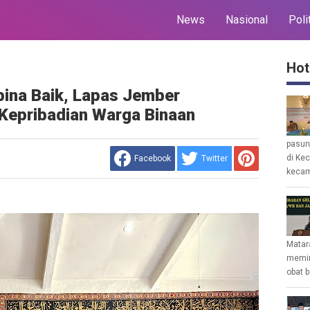
News
Nasional
Poli
Hot
bina Baik, Lapas Jember
Kepribadian Warga Binaan
pasur
di Ke
Facebook
Twitter
kecam
Matar
memin
obat b