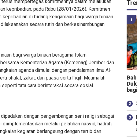
, terus mempertegas komitmennya dalam melakukan
Tre
aan kepribadian, pada Rabu (28/01/2026). Komitmen
an kepribadian di bidang keagamaan bagi warga binaan
dilaksanakan secara rutin dan berkesinambungan.
inaan bagi warga binaan beragama Islam
gis bersama Kementerian Agama (Kemenag) Jember dan
 Rangkaian agenda dimulai dengan pendalaman ilmu Al-
Bab
erti shalat, zakat, dan puasa serta Fiqih Muamalah
Duk
eperti tata cara berinteraksi secara sosial.
bag
t dipadukan dengan pengembangan seni religi sebagai
i diimplementasikan melalui pelatihan nasyid, hadrah,
rangkaian kegiatan berlangsung dengan tertib dan