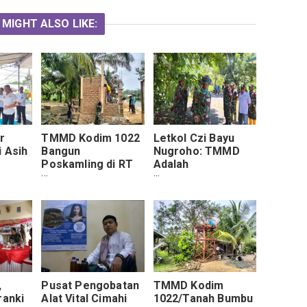
 MIGHT ALSO LIKE:
r
TMMD Kodim 1022
Letkol Czi Bayu
i Asih
Bangun
Nugroho: TMMD
Poskamling di RT
Adalah
11 Rejosari,
Membangun
enteri
Perkuat Keamanan
Infrastruktur
Warga
Sekaligus
Kebersamaan
,
Pusat Pengobatan
TMMD Kodim
ranki
Alat Vital Cimahi
1022/Tanah Bumbu