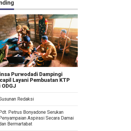
nding
insa Purwodadi Dampingi
capil Layani Pembuatan KTP
i ODGJ
Susunan Redaksi
Pdt. Petrus Bonyadone Serukan
Penyampaian Aspirasi Secara Damai
dan Bermartabat