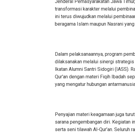
Jenderal Pemasyarakatan Jawa Timur
transformasi karakter melalui pembin
ini terus diwujudkan melalui pembina
beragama Islam maupun Nasrani yang 
Dalam pelaksanaannya, program pemb
dilaksanakan melalui sinergi strate
Ikatan Alumni Santri Sidogiri (IASS).
Qur'an dengan materi Fiqih Ibadah sep
yang mengatur hubungan antarmanusia s
Penyajian materi keagamaan juga turu
sarana pengembangan diri. Kegiatan in
serta seni tilawah Al-Qur’an. Seluruh 