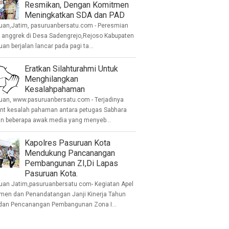
Resmikan, Dengan Komitmen
Meningkatkan SDA dan PAD
uan,Jatim, pasuruanbersatu.com - Peresmian
anggrek di Desa Sadengrejo,Rejoso Kabupaten
an berjalan lancar pada pagi ta...
Eratkan Silahturahmi Untuk
Menghilangkan
Kesalahpahaman
uan, www.pasuruanbersatu.com - Terjadinya
ent kesalah pahaman antara petugas Sabhara
n beberapa awak media yang menyeb...
Kapolres Pasuruan Kota
Mendukung Pancanangan
Pembangunan ZI,Di Lapas
Pasuruan Kota.
uan Jatim,pasuruanbersatu com- Kegiatan Apel
men dan Penandatangan Janji Kinerja Tahun
dan Pencanangan Pembangunan Zona I...