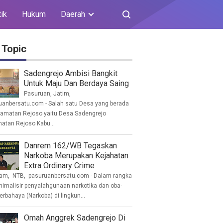
tik
Hukum
Daerah
 Topic
Sadengrejo Ambisi Bangkit
Untuk Maju Dan Berdaya Saing
Pasuruan, Jatim,
uanbersatu.com - Salah satu Desa yang berada
camatan Rejoso yaitu Desa Sadengrejo
atan Rejoso Kabu...
Danrem 162/WB Tegaskan
Narkoba Merupakan Kejahatan
Extra Ordinary Crime
am, NTB, pasuruanbersatu.com - Dalam rangka
imalisir penyalahgunaan narkotika dan oba-
erbahaya (Narkoba) di lingkun...
Omah Anggrek Sadengrejo Di