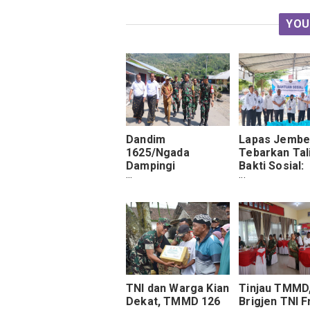
YOU
Dandim
Lapas Jembe
1625/Ngada
Tebarkan Tal
Dampingi
Bakti Sosial:
Kunjungan Kerja
Wujudkan
Pati Staf Khusus
Akselerasi M
Kasad di TMMD ke-
126 Riung Barat
TNI dan Warga Kian
Tinjau TMMD
Dekat, TMMD 126
Brigjen TNI F