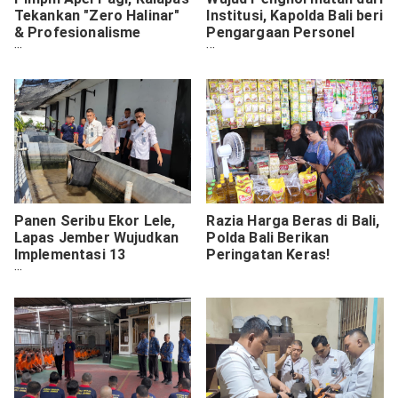
Tekankan "Zero Halinar"
Institusi, Kapolda Bali beri
& Profesionalisme
Pengargaan Personel
Petugas
yang memasuki masa
Purna Bhakti
Panen Seribu Ekor Lele,
Razia Harga Beras di Bali,
Lapas Jember Wujudkan
Polda Bali Berikan
Implementasi 13
Peringatan Keras!
Akselerasi Menteri