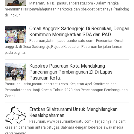
Mataram, NTB, pasuruanbersatu.com - Dalam rangka
meminimalisir penyalahgunaan narkotika dan oba-obat berbahaya (Narkoba)
di lingkun...
Omah Anggrek Sadengrejo Di Resmikan, Dengan
Komitmen Meningkatkan SDA dan PAD
Pasuruan,Jatim, pasuruanbersatu.com - Peresmian Omah
anggrek di Desa Sadengrejo,Rejoso Kabupaten Pasuruan berjalan lancar
pada pagi ta...
Kapolres Pasuruan Kota Mendukung
Pancanangan Pembangunan ZI,Di Lapas
Pasuruan Kota.
Pasuruan Jatim,pasuruanbersatu com- Kegiatan Apel Komitmen dan
Penandatangan Janji Kinerja Tahun 2020 dan Pencanangan Pembangunan
Zona I...
Eratkan Silahturahmi Untuk Menghilangkan
Kesalahpahaman
Pasuruan, www.pasuruanbersatu.com - Terjadinya insident
kesalah pahaman antara petugas Sabhara dengan beberapa awak media
yang menyeb...