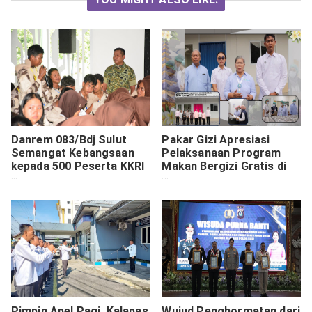
Danrem 083/Bdj Sulut
Pakar Gizi Apresiasi
Semangat Kebangsaan
Pelaksanaan Program
kepada 500 Peserta KKRI
Makan Bergizi Gratis di
di Kediri
SPPG Polda Bali
Pimpin Apel Pagi, Kalapas
Wujud Penghormatan dari