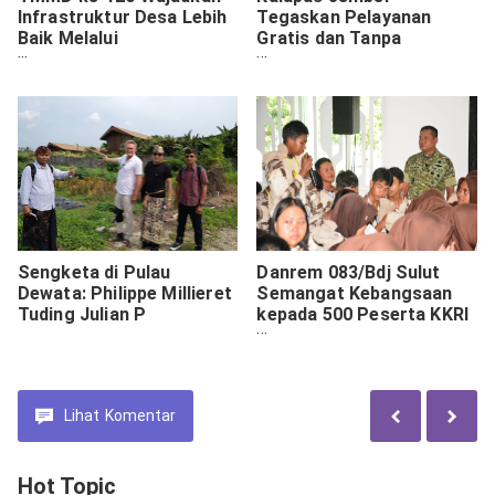
Infrastruktur Desa Lebih
Tegaskan Pelayanan
Baik Melalui
Gratis dan Tanpa
Pembangunan Drainase
Diskriminasi Dihadapan
Ratusan Warga Binaan
Sengketa di Pulau
Danrem 083/Bdj Sulut
Dewata: Philippe Millieret
Semangat Kebangsaan
Tuding Julian P
kepada 500 Peserta KKRI
di Kediri
Lihat
Komentar
Hot Topic