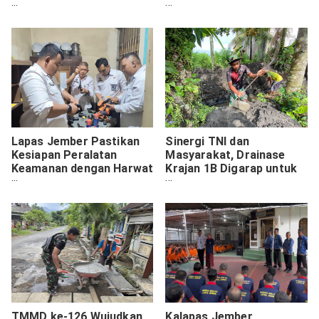
Lebakharjo Cegah Banjir
SPPG Polda Bali
Lapas Jember Pastikan
Sinergi TNI dan
Kesiapan Peralatan
Masyarakat, Drainase
Keamanan dengan Harwat
Krajan 1B Digarap untuk
Senpi
Cegah Genangan Air
TMMD ke-126 Wujudkan
Kalapas Jember