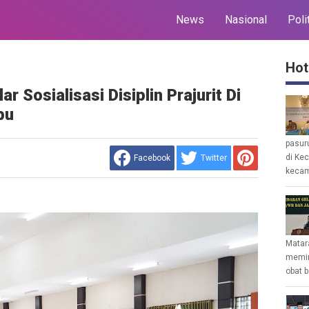
News
Nasional
Poli
Hot
 Sosialisasi Disiplin Prajurit Di
bu
pasur
di Ke
Facebook
Twitter
kecam
Matar
memin
obat b