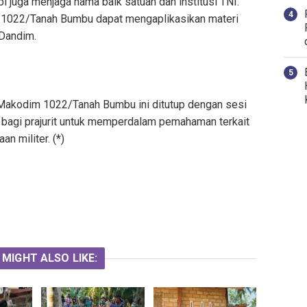
pi juga menjaga nama baik satuan dan institusi TNI.
 1022/Tanah Bumbu dapat mengaplikasikan materi
 Dandim.
 Makodim 1022/Tanah Bumbu ini ditutup dengan sesi
bagi prajurit untuk memperdalam pemahaman terkait
an militer. (*)
 MIGHT ALSO LIKE: