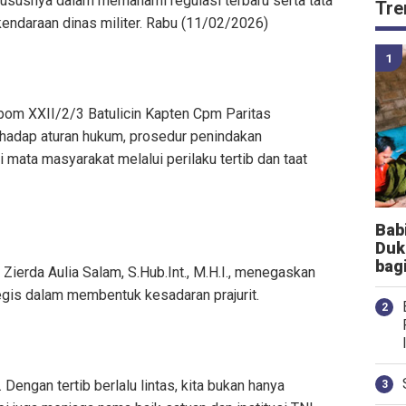
 khususnya dalam memahami regulasi terbaru serta tata
Tre
i kendaraan dinas militer. Rabu (11/02/2026)
m XXII/2/3 Batulicin Kapten Cpm Paritas
hadap aturan hukum, prosedur penindakan
i mata masyarakat melalui perilaku tertib dan taat
Bab
Duk
bag
ierda Aulia Salam, S.Hub.Int., M.H.I., menegaskan
tegis dalam membentuk kesadaran prajurit.
. Dengan tertib berlalu lintas, kita bukan hanya