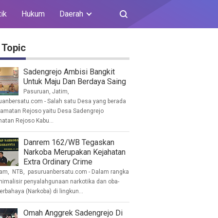
tik
Hukum
Daerah
 Topic
Sadengrejo Ambisi Bangkit
Untuk Maju Dan Berdaya Saing
Pasuruan, Jatim,
uanbersatu.com - Salah satu Desa yang berada
camatan Rejoso yaitu Desa Sadengrejo
atan Rejoso Kabu...
Danrem 162/WB Tegaskan
Narkoba Merupakan Kejahatan
Extra Ordinary Crime
am, NTB, pasuruanbersatu.com - Dalam rangka
imalisir penyalahgunaan narkotika dan oba-
erbahaya (Narkoba) di lingkun...
Omah Anggrek Sadengrejo Di