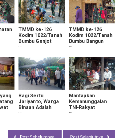
hatan
TMMD ke-126
TMMD ke-126
i
Kodim 1022/Tanah
Kodim 1022/Tanah
n
Bumbu Genjot
Bumbu Bangun
arga
Pembangunan
Tembok Permanen
i
Jalan Penghubung
Rumah Warga
Desa
ayang
Bagi Sertu
Mantapkan
atang
Jariyanto, Warga
Kemanunggalan
awat
Binaan Adalah
TNI-Rakyat
Bagian Dari
Danramil Pagat
Keluarga
Komsos Dengan
Warga Masyarakat
Post Sebelumnya
Post Selanjutnya