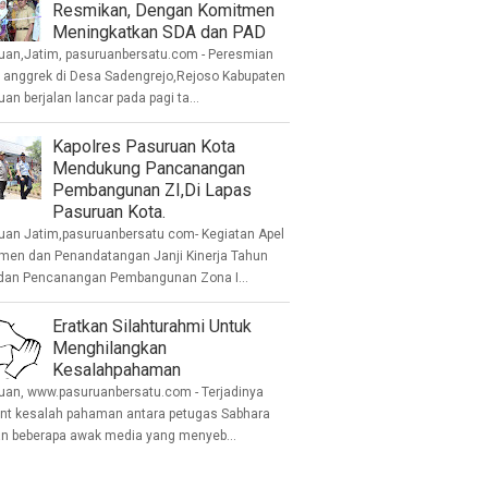
Resmikan, Dengan Komitmen
Meningkatkan SDA dan PAD
uan,Jatim, pasuruanbersatu.com - Peresmian
anggrek di Desa Sadengrejo,Rejoso Kabupaten
an berjalan lancar pada pagi ta...
Kapolres Pasuruan Kota
Mendukung Pancanangan
Pembangunan ZI,Di Lapas
Pasuruan Kota.
uan Jatim,pasuruanbersatu com- Kegiatan Apel
men dan Penandatangan Janji Kinerja Tahun
dan Pencanangan Pembangunan Zona I...
Eratkan Silahturahmi Untuk
Menghilangkan
Kesalahpahaman
uan, www.pasuruanbersatu.com - Terjadinya
ent kesalah pahaman antara petugas Sabhara
n beberapa awak media yang menyeb...