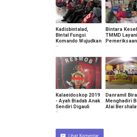
Kadisbintalad,
Bintara Kese
Bintal Fungsi
TMMD Layan
Komando Wujudkan
Pemeriksaa
Mental Tangguh
Kesehatan W
Prajurit
Desa Rejosar
Kalaeidoskop 2019
Danramil Bir
- Ayah Biadab Anak
Menghadiri B
Sendiri Digauli
Alai Bershal
Hingga Hamil 8
Bulan
Lihat
Komentar