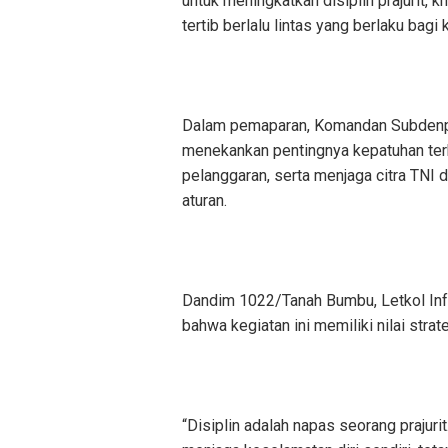
untuk meningkatkan disiplin prajurit,
tertib berlalu lintas yang berlaku bag
Dalam pemaparan, Komandan Subdenpo
menekankan pentingnya kepatuhan ter
pelanggaran, serta menjaga citra TNI d
aturan.
Dandim 1022/Tanah Bumbu, Letkol Inf Z
bahwa kegiatan ini memiliki nilai stra
“Disiplin adalah napas seorang prajurit