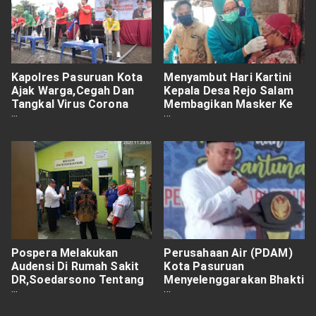
Kapolres Pasuruan Kota
Menyambut Hari Kartini
Ajak Warga,Cegah Dan
Kepala Desa Rejo Salam
Tangkal Virus Corona
Membagikan Masker Ke
Dengan Cuci Tangan Yang
Warga.
Bersih
Pospera Melakukan
Perusahaan Air (PDAM)
Audensi Di Rumah Sakit
Kota Pasuruan
DR,Soedarsono Tentang
Menyelenggarakan Bhakti
Limbah B3 Yang
Sosial Di Hari Jadi Kota
Meresahkan Warga.
Pasuruan KE-334.