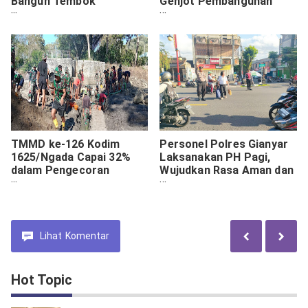
Bangun Tembok
Genjot Pembangunan
Permanen Rumah Warga
Jalan Penghubung Desa
TMMD ke-126 Kodim
Personel Polres Gianyar
1625/Ngada Capai 32%
Laksanakan PH Pagi,
dalam Pengecoran
Wujudkan Rasa Aman dan
Fondasi Bendungan
Nyaman di Tengah
Panondiwal
Masyarakat
Lihat
Komentar
Hot Topic