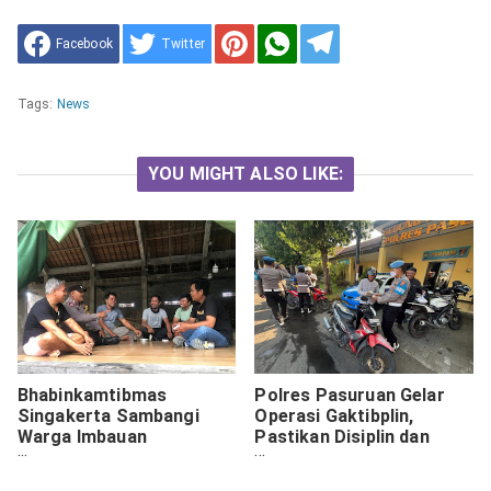
Facebook
Twitter
Tags:
News
YOU MIGHT ALSO LIKE:
Bhabinkamtibmas
Polres Pasuruan Gelar
Singakerta Sambangi
Operasi Gaktibplin,
Warga Imbauan
Pastikan Disiplin dan
Kamtibmas dan Waspada
Integritas Anggota
Hoaks
Terjaga