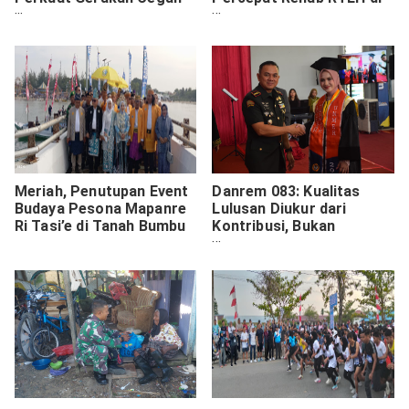
Karhutla dan Narkoba di
Desa Pempatan
Riau
Meriah, Penutupan Event
Danrem 083: Kualitas
Budaya Pesona Mapanre
Lulusan Diukur dari
Ri Tasi’e di Tanah Bumbu
Kontribusi, Bukan
Sekadar Gelar