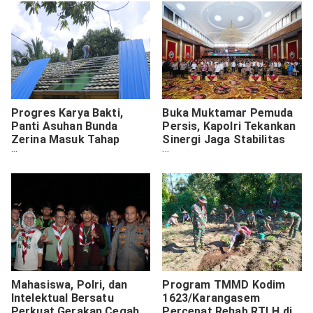
Progres Karya Bakti,
Buka Muktamar Pemuda
Panti Asuhan Bunda
Persis, Kapolri Tekankan
Zerina Masuk Tahap
Sinergi Jaga Stabilitas
Pemasangan Atap
Kamtibmas
Mahasiswa, Polri, dan
Program TMMD Kodim
Intelektual Bersatu
1623/Karangasem
Perkuat Gerakan Cegah
Percepat Rehab RTLH di