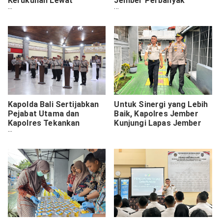
Kerukunan Lewat
Jember Perbanyak
Dukungan Acara
Kegiatan Trolling
Keagamaan
Kapolda Bali Sertijabkan
Untuk Sinergi yang Lebih
Pejabat Utama dan
Baik, Kapolres Jember
Kapolres Tekankan
Kunjungi Lapas Jember
Profesionalisme dan
Loyalitas