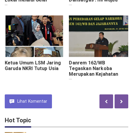
Lomba Dayung Perahu
Kedekatan TNI dengan
Naga
Masyarakat
Ketua Umum LSM Jaring
Danrem 162/WB
Garuda NKRI Tutup Usia
Tegaskan Narkoba
Merupakan Kejahatan
Extra Ordinary Crime
Lihat
Komentar
Hot Topic