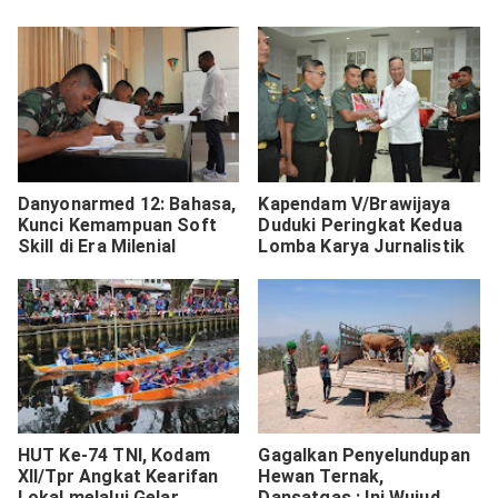
Danyonarmed 12: Bahasa,
Kapendam V/Brawijaya
Kunci Kemampuan Soft
Duduki Peringkat Kedua
Skill di Era Milenial
Lomba Karya Jurnalistik
HUT Ke-74 TNI, Kodam
Gagalkan Penyelundupan
XII/Tpr Angkat Kearifan
Hewan Ternak,
Lokal melalui Gelar
Dansatgas : Ini Wujud