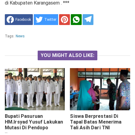
di Kabupaten Karangasem . ***
Facebook
Twitter
Tags:
News
YOU MIGHT ALSO LIKE:
Bupati Pasuruan
Siswa Berprestasi Di
HM.Irsyad Yusuf Lakukan
Tapal Batas Menerima
Mutasi Di Pendopo
Tali Asih Dari TNI
Kab.Pasuruan