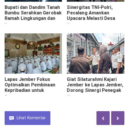
Bupati dan Dandim Tanah
Sinergitas TNI-Polri,
Bumbu Serahkan Gerobak
Pecalang Amankan
Ramah Lingkungan dan
Upacara Melasti Desa
Mobil Kebersihan
Adat Tegal Tugu Pantai
Masceti
Lapas Jember Fokus
Giat Silaturahmi Kajari
Optimalkan Pembinaan
Jember ke Lapas Jember,
Kepribadian untuk
Dorong Sinergi Penegak
Hasilkan Warga Binaan
Hukum
Berkarakter
Lihat
Komentar