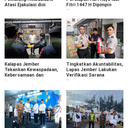
Atasi Ejakulasi dini
Fitri 1447 H Dipimpin
Kalapas Jember
Kalapas Jember
Tingkatkan Akuntabilitas,
Tekankan Kewaspadaan,
Lapas Jember Lakukan
Kebersamaan dan
Verifikasi Sarana
Kepedulian sebagai
Keamanan
Fondasi