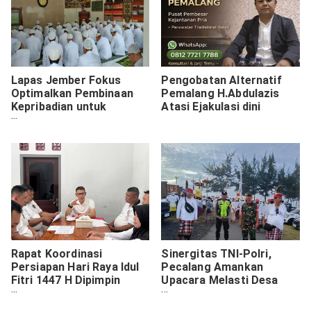
Lapas Jember Fokus
Pengobatan Alternatif
Optimalkan Pembinaan
Pemalang H.Abdulazis
Kepribadian untuk
Atasi Ejakulasi dini
Hasilkan Warga Binaan
Berkarakter
Rapat Koordinasi
Sinergitas TNI-Polri,
Persiapan Hari Raya Idul
Pecalang Amankan
Fitri 1447 H Dipimpin
Upacara Melasti Desa
Kalapas Jember
Adat Tegal Tugu Pantai
Masceti