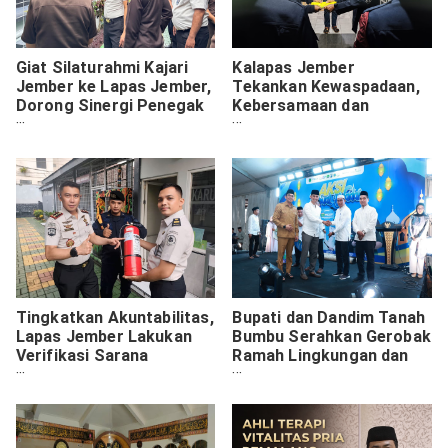
Giat Silaturahmi Kajari
Kalapas Jember
Jember ke Lapas Jember,
Tekankan Kewaspadaan,
Dorong Sinergi Penegak
Kebersamaan dan
Hukum
Kepedulian sebagai
Fondasi
Tingkatkan Akuntabilitas,
Bupati dan Dandim Tanah
Lapas Jember Lakukan
Bumbu Serahkan Gerobak
Verifikasi Sarana
Ramah Lingkungan dan
Keamanan
Mobil Kebersihan