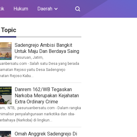
tik
Hukum
Daerah
 Topic
Sadengrejo Ambisi Bangkit
Untuk Maju Dan Berdaya Saing
Pasuruan, Jatim,
uanbersatu.com - Salah satu Desa yang berada
camatan Rejoso yaitu Desa Sadengrejo
atan Rejoso Kabu...
Danrem 162/WB Tegaskan
Narkoba Merupakan Kejahatan
Extra Ordinary Crime
am, NTB, pasuruanbersatu.com - Dalam rangka
imalisir penyalahgunaan narkotika dan oba-
erbahaya (Narkoba) di lingkun...
Omah Anggrek Sadengrejo Di