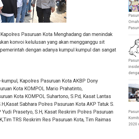
Pasur
Omah 
Pasuru
-Kapolres Pasuruan Kota Menghadang dan menindak
ukan konvoi kelulusan yang akan mengganggu sit
 pemerintah dengan adanya kumpul kumpul dan sangat
Pasur
insid
denga
l-kumpul, Kapolres Pasuruan Kota AKBP Dony
asuruan Kota KOMPOL Mario Prahatinto,
asuruan Kota KOMPOL Suhartono, S.P.d, Kasat Lantas
.H,Kasat Sabhara Polres Pasuruan Kota AKP Tatuk S.
P Yudi Prasetyo, S.H, Kasat Reskrim Polres Pasuruan
Pasur
Komit
I.K,Tim TRS Reskrim Res Pasuruan Kota, Tim Raimas
2020 