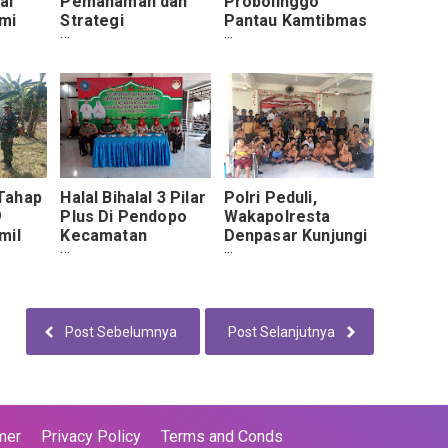
al
Pemahaman dan
Probolinggo
umi
Strategi
Pantau Kamtibmas
ng
Mengantisipasi
Pemukiman Warga
Terorisme
Tahap
Halal Bihalal 3 Pilar
Polri Peduli,
9
Plus Di Pendopo
Wakapolresta
mil
Kecamatan
Denpasar Kunjungi
ak
Mojolaban
Anak Cacat
kukan
Jimbaran
Post Sebelumnya
Post Selanjutnya
mer
Privacy Policy
Terms and Conds