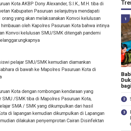
Tre
ruan Kota AKBP Dony Alexander, S.I.K., M.H. tiba di
wetan Kabupaten Pasuruan selanjutnya mendapati
orang yang akan melaksanakan Konvoi kelulusan
 himbauan oleh Kapolres Pasuruan Kota bahwa intinya
akan Konvoi kelulusan SMU/SMK ditengah pandemi
melanggar.ungkapnya
- siswi pelajar SMU/SMK kemudian diamankan
Sabhara di bawah ke Mapolres Pasuruan Kota di
Bab
a
Duk
bag
suruan Kota dengan rombongan kendaraan yang
ar SMU /SMK tiba di Mapolres Pasuruan Kota,
elajar SMA / SMK yang dikumpulkan dari hasil
Kota di lapangan kemudian dikumpulkan di Lapangan
mudian dilakukan penyemprotan Cairan Disinfektan