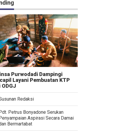
nding
insa Purwodadi Dampingi
capil Layani Pembuatan KTP
i ODGJ
Susunan Redaksi
Pdt. Petrus Bonyadone Serukan
Penyampaian Aspirasi Secara Damai
dan Bermartabat