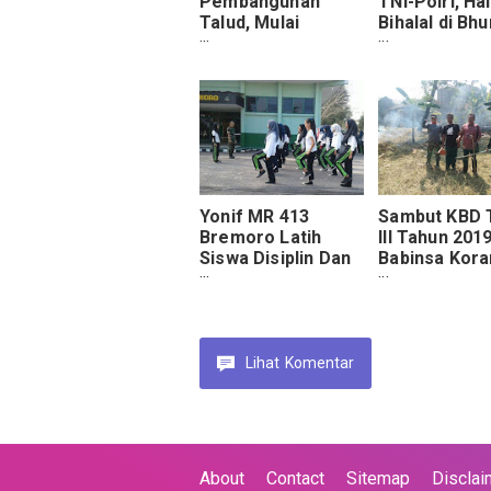
Pembangunan
TNI-Polri, Hal
Talud, Mulai
Bihalal di Bh
Digarap Satgas
Marinir Kara
TMMD Kodim
Pilang
Cilacap
Yonif MR 413
Sambut KBD 
Bremoro Latih
III Tahun 201
Siswa Disiplin Dan
Babinsa Kora
Berkarakter
04/Jebres Aj
Warganya La
Kerja Bakti
Lihat
Komentar
About
Contact
Sitemap
Disclai