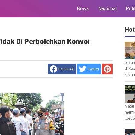
News
Nasional
Poli
Hot
Tidak Di Perbolehkan Konvoi
pasur
di Ke
Facebook
Twitter
kecam
Matar
memin
obat b