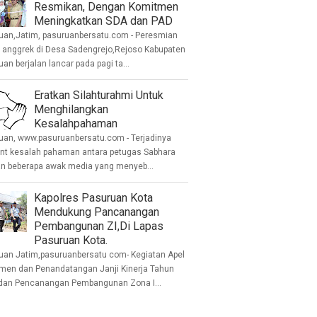
Resmikan, Dengan Komitmen
Meningkatkan SDA dan PAD
uan,Jatim, pasuruanbersatu.com - Peresmian
anggrek di Desa Sadengrejo,Rejoso Kabupaten
an berjalan lancar pada pagi ta...
Eratkan Silahturahmi Untuk
Menghilangkan
Kesalahpahaman
uan, www.pasuruanbersatu.com - Terjadinya
ent kesalah pahaman antara petugas Sabhara
n beberapa awak media yang menyeb...
Kapolres Pasuruan Kota
Mendukung Pancanangan
Pembangunan ZI,Di Lapas
Pasuruan Kota.
uan Jatim,pasuruanbersatu com- Kegiatan Apel
men dan Penandatangan Janji Kinerja Tahun
dan Pencanangan Pembangunan Zona I...