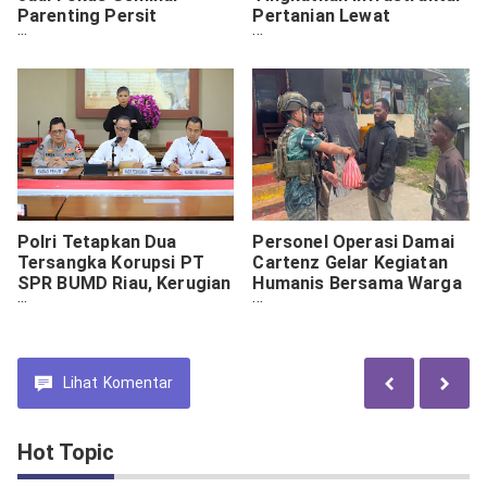
Parenting Persit
Pertanian Lewat
Brawijaya
Pembangunan Irigasi
Polri Tetapkan Dua
Personel Operasi Damai
Tersangka Korupsi PT
Cartenz Gelar Kegiatan
SPR BUMD Riau, Kerugian
Humanis Bersama Warga
Capai Rp33 Miliar
Enarotali
Lihat
Komentar
Hot Topic