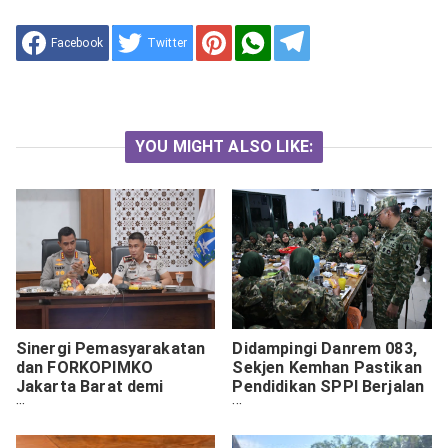
Facebook
Twitter
YOU MIGHT ALSO LIKE:
Sinergi Pemasyarakatan
Didampingi Danrem 083,
dan FORKOPIMKO
Sekjen Kemhan Pastikan
Jakarta Barat demi
Pendidikan SPPI Berjalan
Kondusivitas Wilayah
Optimal