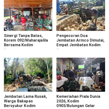
‎Sinergi Tanpa Batas,
Pengecoran Dua
Korem 092/Maharajalila
Jembatan Armco Dimulai,
Bersama Kodim
Empat Jembatan Kodim
0903/Bulungan dan Warga
Ditarget Rampung Tepat
Gelar Nobar Piala Dunia di
Waktu
Pendopo ‎
Jembatan Lama Rusak,
‎Kemeriahan Piala Dunia
Warga Bakapas
2026, Kodim
Bersyukur Kodim
0903/Bulungan Gelar