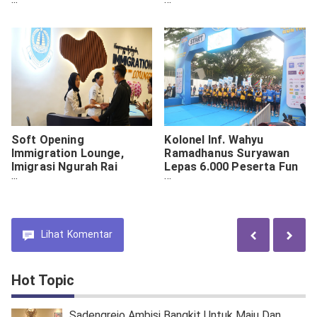
1002/HST Bangun
Nobar Bola Gembira
Jembatan Baru
Bersama Masyarakat
Tanjung Selor
Soft Opening
Kolonel Inf. Wahyu
Immigration Lounge,
Ramadhanus Suryawan
Imigrasi Ngurah Rai
Lepas 6.000 Peserta Fun
Tingkatkan Kemudahan
Run di Malang
Layanan Publik
Lihat
Komentar
Hot Topic
Sadengrejo Ambisi Bangkit Untuk Maju Dan